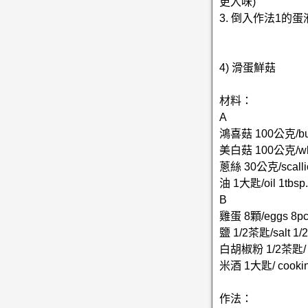
更入味)
3. 倒入作法1
4) 滑蛋鮮菇
材料：
A
鴻喜菇 100公克/bun
美白菇 100公克/whit
蔥絲 30公克/scalli
油 1大匙/oil 1tbsp.
B
雞蛋 8顆/eggs 8pc
鹽 1/2茶匙/salt 1/2
白胡椒粉 1/2茶匙/ whi
米酒 1大匙/ cooking 
作法：