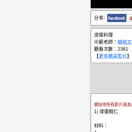
分享:
滑蛋料理
示範老師：
楊桃文
觀看次數：2381
【
更多精采影片
】
網站中所有影片皆為
1) 滑蛋蝦仁
材料：