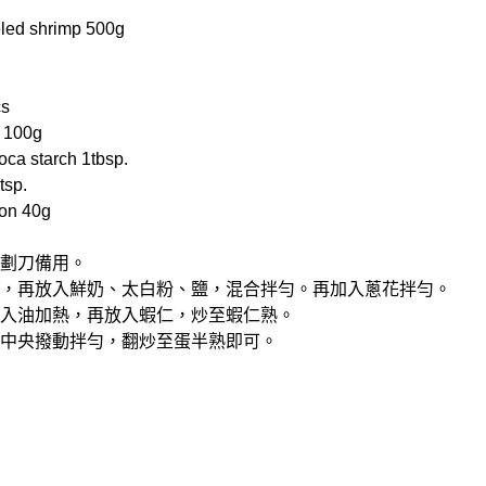
ed shrimp 500g
s
 100g
a starch 1tbsp.
tsp.
on 40g
部劃刀備用。
碗中，再放入鮮奶、太白粉、鹽，混合拌勻。再加入蔥花拌勻。
，倒入油加熱，再放入蝦仁，炒至蝦仁熟。
，往中央撥動拌勻，翻炒至蛋半熟即可。