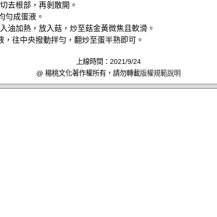
白菇切去根部，再剝散開。
合均勻成蛋液。
，倒入油加熱，放入菇，炒至菇金黃微焦且軟滑。
的蛋液，往中央撥動拌勻，翻炒至蛋半熟即可。
上線時間：2021/9/24
@ 楊桃文化著作權所有，請勿轉載
版權規範說明