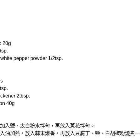
c 20g
tsp.
te pepper powder 1/2tsp.
s
tsp.
ener 2tbsp.
on 40g
雞蛋加入鹽、太白粉水拌勻，再放入蔥花拌勻。
，倒入油加熱，放入蒜末爆香，再放入豆腐丁、鹽、白胡椒粉燒煮一