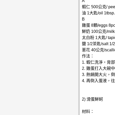
A
蝦仁 500公克/ peel
油 1大匙/oil 1tbsp.
B
雞蛋 8顆/eggs 8pc
鮮奶 100公克/milk
太白粉 1大匙/ tapioc
鹽 1/2茶匙/salt 1/2
蔥花 40公克/scalli
作法：
1. 蝦仁洗淨，背
2. 雞蛋打入大
3. 熱鍋開大火
4. 再倒入蛋液
2) 滑蛋鮮蚵
材料：