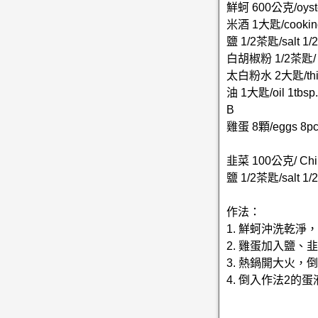
鮮蚵 600公克/oyste
米酒 1大匙/cooking 
鹽 1/2茶匙/salt 1/2
白胡椒粉 1/2茶匙/ whi
太白粉水 2大匙/thick
油 1大匙/oil 1tbsp.
B
雞蛋 8顆/eggs 8
韭菜 100公克/ Chin
鹽 1/2茶匙/salt 1/2
作法：
1. 鮮蚵沖洗乾淨
2. 雞蛋加入鹽、
3. 熱鍋開大火
4. 倒入作法2