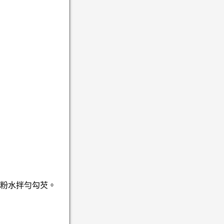
白粉水拌勻勾芡。