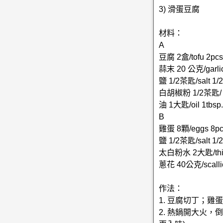
3) 滑蛋豆腐
材料：
A
豆腐 2盒/tofu 2pcs
蒜末 20 公克/garli
鹽 1/2茶匙/salt 1/2
白胡椒粉 1/2茶匙/ whi
油 1大匙/oil 1tbsp.
B
雞蛋 8顆/eggs 8pc
鹽 1/2茶匙/salt 1/2
太白粉水 2大匙/thick
蔥花 40公克/scalli
作法：
1. 豆腐切丁；
2. 熱鍋開大火