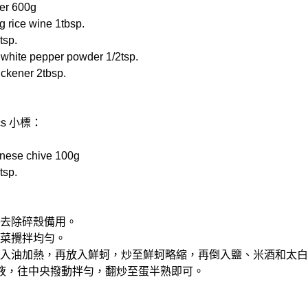
r 600g
rice wine 1tbsp.
tsp.
te pepper powder 1/2tsp.
ener 2tbsp.
pcs 小標：
ese chive 100g
tsp.
，去除碎殼備用。
韭菜攪拌均勻。
，倒入油加熱，再放入鮮蚵，炒至鮮蚵略縮，再倒入鹽、米酒和太
的蛋液，往中央撥動拌勻，翻炒至蛋半熟即可。