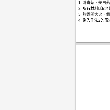
1. 鴻喜菇、美
2. 所有材料B混
3. 熱鍋開大火
4. 倒入作法2