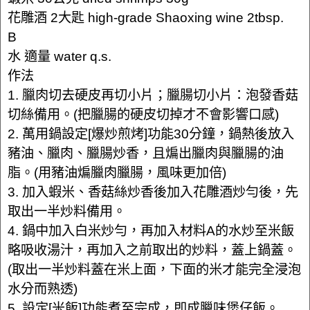
花雕酒 2大匙 high-grade Shaoxing wine 2tbsp.
B
水 適量 water q.s.
作法
1. 臘肉切去硬皮再切小片；臘腸切小片：泡發香菇
切絲備用。(把臘腸的硬皮切掉才不會影響口感)
2. 萬用鍋設定[爆炒煎烤]功能30分鐘，鍋熱後放入
豬油、臘肉、臘腸炒香，且煸出臘肉與臘腸的油
脂。(用豬油煸臘肉臘腸，風味更加倍)
3. 加入蝦米、香菇絲炒香後加入花雕酒炒勻後，先
取出一半炒料備用。
4. 鍋中加入白米炒勻，再加入材料A的水炒至米飯
略吸收湯汁，再加入之前取出的炒料，蓋上鍋蓋。
(取出一半炒料蓋在米上面，下面的米才能完全浸泡
水分而熟透)
5. 設定[米飯]功能煮至完成，即成臘味煲仔飯。