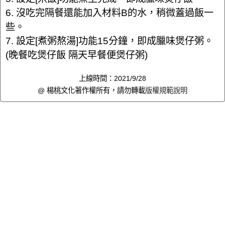
6. 沒吃完隔餐還能加入材料B的水，稍微蓋過飯一
些。
7. 設定[煮粥熬湯]功能15分鐘，即成臘味煲仔粥。
(晚餐吃煲仔飯 隔天早餐便煲仔粥)
上線時間：2021/9/28
@ 楊桃文化著作權所有，請勿轉載
版權規範說明