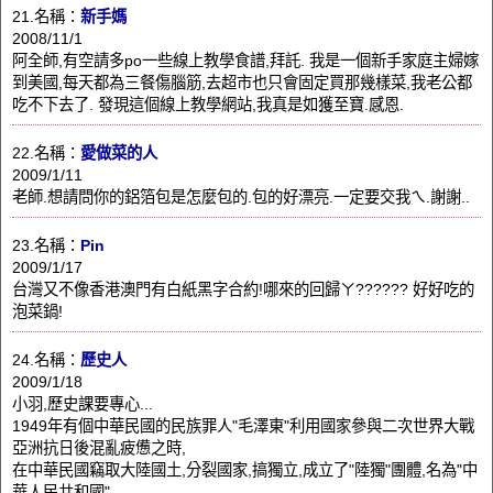
21.名稱：
新手媽
2008/11/1
阿全師,有空請多po一些線上教學食譜,拜託. 我是一個新手家庭主婦嫁
到美國,每天都為三餐傷腦筋,去超市也只會固定買那幾樣菜,我老公都
吃不下去了. 發現這個線上教學網站,我真是如獲至寶.感恩.
22.名稱：
愛做菜的人
2009/1/11
老師.想請問你的鋁箔包是怎麼包的.包的好漂亮.一定要交我ㄟ.謝謝..
23.名稱：
Pin
2009/1/17
台灣又不像香港澳門有白紙黑字合約!哪來的回歸ㄚ?????? 好好吃的
泡菜鍋!
24.名稱：
歷史人
2009/1/18
小羽,歷史課要專心...
1949年有個中華民國的民族罪人"毛澤東"利用國家參與二次世界大戰
亞洲抗日後混亂疲憊之時,
在中華民國竊取大陸國土,分裂國家,搞獨立,成立了"陸獨"團體,名為"中
華人民共和國".