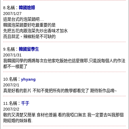
8.名稱：
韓國媳婦
2007/1/27
這是台式的泡菜鍋吧....
韓國泡菜鍋要好吃最重要的是
先把五花肉跟泡菜先炒出香味才加水
而且蒜泥、辣椒粉是不可缺的
9.名稱：
韓國留學生
2007/1/31
我韓國同學的媽媽每次在他家吃飯她也這麼做耶,只能說每個人的作法
都不一樣罷了
10.名稱：
yhyang
2007/2/1
真是好看的影片 不知不覺把所有的教學都看完了 期待新作品唷~
11.名稱：
千于
2007/2/2
敎的又清楚又簡單.食材也普遍.看的我啞口無言.我一定要去叫我那個
剛結婚的妹妹看.