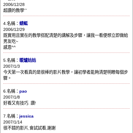
2006/12/28
超讚的教學ˇˇ
4.名稱：
蜻蜓
2006/12/29
既實用且實在的教學搭配清楚的講解及步驟，讓我一看便想立即做給
男友吃~
感恩^^
5.名稱：
暖爐姑姑
2007/1/3
今天第一次看真的是很棒的影片教學，讓初學者能夠清楚明瞭每個步
驟。
6.名稱：
pao
2007/1/8
好看又有技巧. 讚!
7.名稱：
jessica
2007/1/14
很不錯的影片,會試試看,謝謝