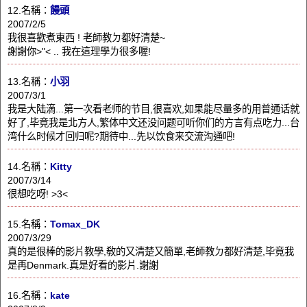
12.名稱：
饅頭
2007/2/5
我很喜歡煮東西 ! 老師教ㄉ都好清楚~
謝謝你>"< .. 我在這理學ㄌ很多喔!
13.名稱：
小羽
2007/3/1
我是大陆滴...第一次看老师的节目,很喜欢,如果能尽量多的用普通话就
好了,毕竟我是北方人,繁体中文还没问题可听你们的方言有点吃力...台
湾什么时候才回归呢?期待中...先以饮食来交流沟通吧!
14.名稱：
Kitty
2007/3/14
很想吃呀! >3<
15.名稱：
Tomax_DK
2007/3/29
真的是很棒的影片教學,敎的又清楚又簡單,老師教ㄉ都好清楚,毕竟我
是再Denmark.真是好看的影片.謝謝
16.名稱：
kate