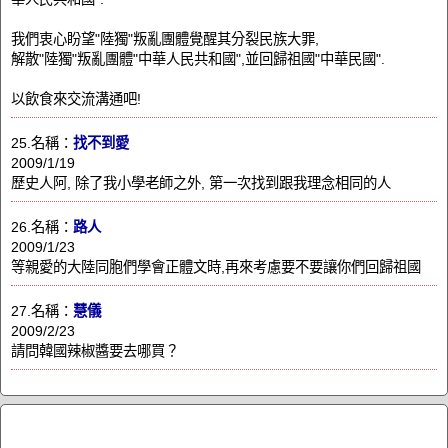
我們衷心盼望"陸獨"叛亂團體覺醒其分裂民族大罪,
解散"陸獨"叛亂團體"中華人民共和國",並回歸祖國"中華民國".
以飲食來交流溝通吧!
25.名稱：
找不到愛
2009/1/19
歷史人阿, 除了我小學老師之外, 第一次找到跟我理念相同的人
26.名稱：
路人
2009/1/23
等親愛的大陸同胞們學會正體文時,再來考慮要不要讓你們回歸祖國
27.名稱：
慧儀
2009/2/23
請問韓國辣椒醬要去哪買？