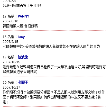
2007/8/9
台灣回歸請再等上千年吧!
17.名稱：
PANNY
2007/8/10
韓國泡菜火鍋 會很辣嗎
18.名稱：
lucy
2007/9/15
老師超厲害的~美道菜都教的讓人覺得做菜不在是讓人痛苦的事ㄌ
19.名稱：
波波兔
2007/10/15
剛好最進在迷韓國泡菜自己也做了一大罐不過還未好,等開封時剛好可
以做韓國泡菜火鍋試試.....
20.名稱：
老頭子
2007/10/17
你們煩不煩呀﹖做菜還要分哪國﹖不是支那人就別用支那文嘛﹗吵什
麼﹖請問阿全師，泡菜鍋如何做出那種濃稠的味道又不要太辣？謝
謝﹗