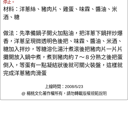
停止。
材料：洋蔥絲、豬肉片、雞蛋、味霖、醬油、米
酒、糖
做法：先準備鍋子開火加點油，把洋蔥下鍋拌炒爆
香，洋蔥呈現微透明色後把、味霖、醬油、米酒、
糖加入拌炒，等糖溶化湯汁煮滾後把豬肉片一片片
攤開放入鍋中煮，煮到豬肉約７～８分熟之後把蛋
倒入，等蛋有一點凝結狀後就可關火裝盤，這樣就
完成洋蔥豬肉滑蛋
上線時間：2008/5/23
@ 楊桃文化著作權所有，請勿轉載
版權規範說明