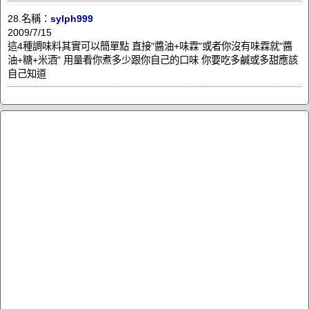
28.名稱：
sylph999
2009/7/15
這4種調味料其實可以簡單點 直接"醬油+味霖"或者你沒有味霖就"醬
油+糖+米酒" 用量看你煮多少跟你自己的口味 你要吃多鹹或多甜應該
自己知道