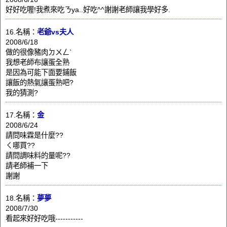
好好吃喔!我煮來吃ㄋya..好吃^^謝謝老師讓我學好多.
16.名稱：
老爺vs夫人
2008/6/18
做的很像豬肉ㄉㄨㄥˋ
我想老師布讓蛋全熟
是因為可能下面要鋪飯
讓飯的熱氣讓蛋熟吧?
我的猜測?
17.名稱：
金
2008/6/24
請問味霖是什麼??
ㄑ哪買??
請問調味料的量呢??
請老師補一下
謝謝
18.名稱：
夢夢
2008/7/30
看起來好好吃哦-----------