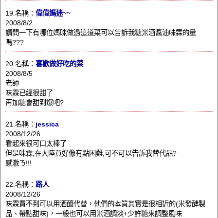
19.名稱：
偉偉媽迷~~
2008/8/2
請問一下有哪位媽咪做過這道菜可以告訴我糖米酒醬油味霖的量
嗎???
20.名稱：
喜歡做好吃的菜
2008/8/5
老師
味霖已經很甜了
再加糖會甜到爆吧?
21.名稱：
jessica
2008/12/26
看起來很可口太棒了
但是味霖,在大陸買好像有點困難,可不可以告訴我替代品?
感激ㄋ!!!
22.名稱：
路人
2008/12/26
味霖買不到可以用酒釀代替，他們的本質其實是很相近的(米發酵製
品、帶點甜味)，一般也可以用米酒調淡+少許糖來調整風味