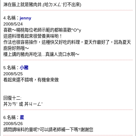
淋在飯上就是豬肉井,(哈ㄉㄨㄥ`打不出來)
4.名稱：
jenny
2008/5/24
喜歡～楊桃每位老師示範的都嘛喜歡^O^y
這道料理看起來很營養美味喲！
作法也很容易操作，這種快又好吃的料理，夏天作最好了，因為夏天
廚房好熱哦～
樓上講的豬肉丼吃法...真讓人流口水啊～
5.名稱：
小豬
2008/5/25
看起來還不錯唷，有機會來做
回復十二:
丼ㄉㄢˇ 或 丼ㄐㄧㄥˇ
6.名稱：
星
2008/5/26
請問調味料的量呢?可以請老師補一下嗎?謝謝您