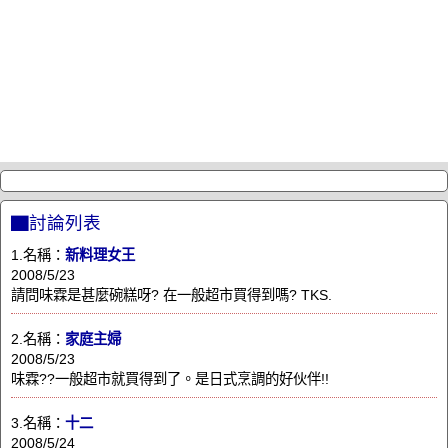
▇討論列表
1.名稱：
新料理女王
2008/5/23
請問味霖是甚麼碗糕呀? 在一般超市買得到嗎? TKS.
2.名稱：
家庭主婦
2008/5/23
味霖??一般超市就買得到了。是日式烹調的好伙伴!!
3.名稱：
十二
2008/5/24