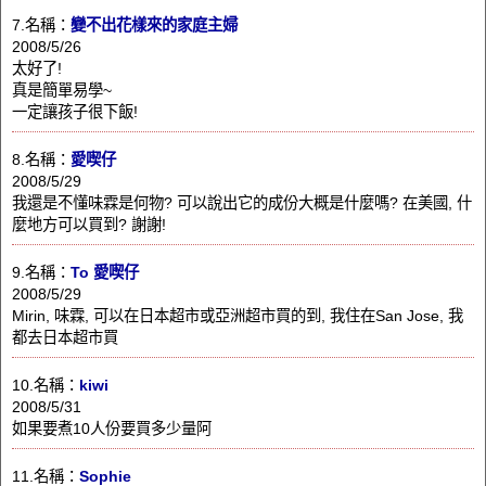
7.名稱：
變不出花樣來的家庭主婦
2008/5/26
太好了!
真是簡單易學~
一定讓孩子很下飯!
8.名稱：
愛喫仔
2008/5/29
我還是不懂味霖是何物? 可以說出它的成份大概是什麼嗎? 在美國, 什
麼地方可以買到? 謝謝!
9.名稱：
To 愛喫仔
2008/5/29
Mirin, 味霖, 可以在日本超市或亞洲超市買的到, 我住在San Jose, 我
都去日本超市買
10.名稱：
kiwi
2008/5/31
如果要煮10人份要買多少量阿
11.名稱：
Sophie