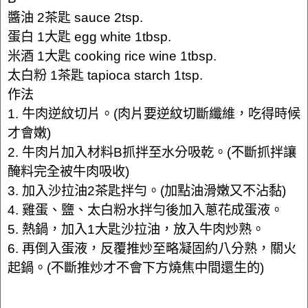
醬油 2茶匙 sauce 2tsp.
蛋白 1大匙 egg white 1tbsp.
米酒 1大匙 cooking rice wine 1tbsp.
太白粉 1茶匙 tapioca starch 1tsp.
作法
1. 牛肉逆紋切片。(肉片要逆紋切斷纖維，吃得時候
才會嫩)
2. 牛肉片加入材料B抓拌至水分吸乾。(不斷抓拌讓
醃料完全被牛肉吸收)
3. 加入沙拉油2茶匙拌勻。(加點油滑嫩又不沾黏)
4. 雞蛋、鹽、太白粉水拌勻後加入蔥花成蛋液。
5. 熱鍋，加入1大匙沙拉油，放入牛肉炒熟。
6. 再倒入蛋液，反覆推炒至略凝固約八分熟，關火
起鍋。(不斷推炒才不會下方燒焦中間還生的)