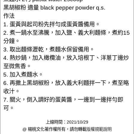
黑胡椒粉 適量 black pepper powder q.s.
作法
1. 蛋黃與起司粉先拌勻成蛋黃醬備用。
2. 煮一鍋水至沸騰，加入鹽、義大利麵條，煮約15
分鐘。
3. 取出麵條瀝乾，煮麵水保留備用。
4. 熱炒鍋，加入橄欖油，放入培根丁、洋蔥丁邊炒
至微焦香。
5. 加入煮麵水。
6. 再撒上黑胡椒粉，放入義大利麵拌一下，煮至略
收汁。
7. 關火，倒入調好的蛋黃醬，一邊到一邊拌勻即
可。
上線時間：2021/10/29
@ 楊桃文化著作權所有，請勿轉載
版權規範說明