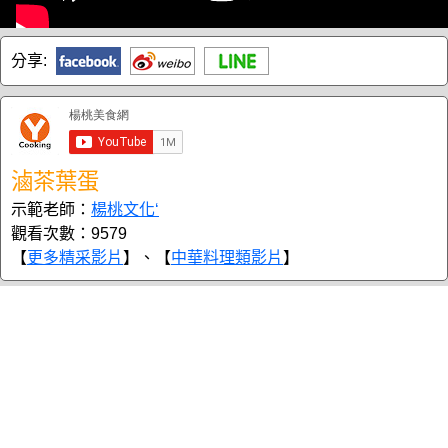
分享:
滷茶葉蛋
示範老師：
楊桃文化‘
觀看次數：9579
【
更多精采影片
】、【
中華料理類影片
】