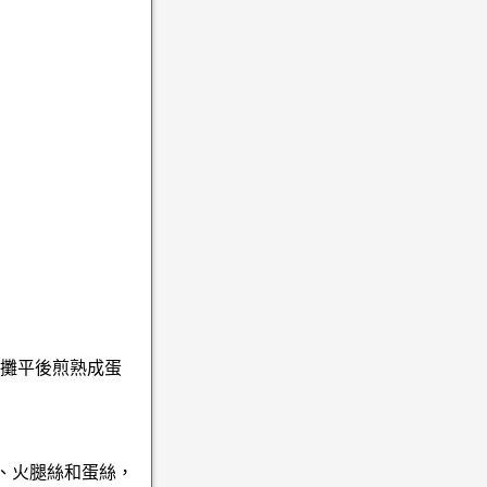
液攤平後煎熟成蛋
絲、火腿絲和蛋絲，