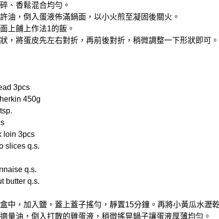
鮭魚碎、香鬆混合均勻。
上少許油，倒入蛋液佈滿鍋面，以小火煎至凝固後關火。
表面上餔上作法1的飯。
整形狀，將蛋皮先左右對折，再前後對折，稍微調整一下形狀即可。
ead 3pcs
erkin 450g
tsp.
s
loin 3pcs
lices q.s.
aise q.s.
utter q.s.
保鮮盒中，加入鹽，蓋上蓋子搖勻，靜置15分鐘。再將小黃瓜水瀝
倒入適量油，倒入打散的雞蛋液，稍微搖晃鍋子讓蛋液厚薄均勻。