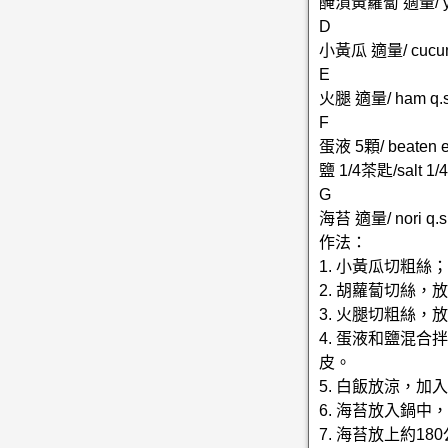
醃漬黃蘿蔔 適量/ yello
D
小黃瓜 適量/ cucumb
E
火腿 適量/ ham q.s
F
蛋液 5顆/ beaten e
鹽 1/4茶匙/salt 1/4
G
海苔 適量/ nori q.s
作法：
1. 小黃瓜切粗
2. 胡蘿蔔切絲
3. 火腿切粗絲，
4. 蛋液和鹽混
皮。
5. 白飯放涼，
6. 海苔放入鍋
7. 海苔放上約