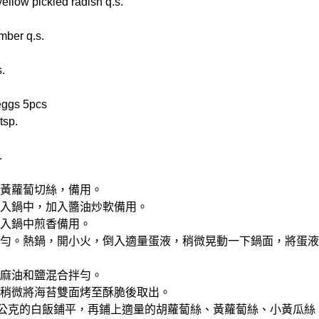
w pickled radish q.s.
er q.s.
.
ggs 5pcs
tsp.
.
絲；黃蘿蔔切絲，備用。
，放入鍋中，加入醬油炒軟備用。
放入鍋中煎香備用。
合拌勻。熱鍋，開小火，倒入適量蛋液，稍微晃動一下鍋面，將蛋
加入麻油和鹽混合拌勻。
中，稍微將海苔雙面烤至酥脆後取出。
180公克的白飯鋪平，再鋪上適量的胡蘿蔔絲、黃蘿蔔絲、小黃瓜