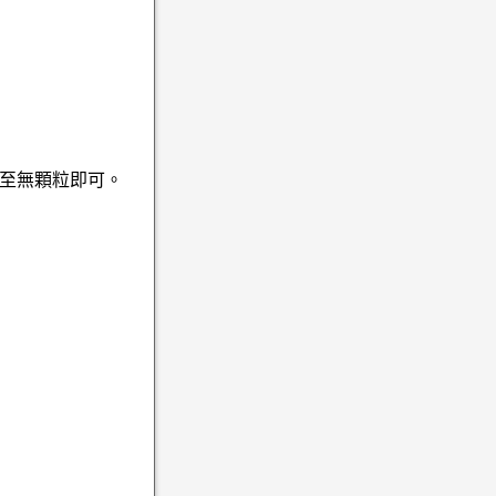
至無顆粒即可。