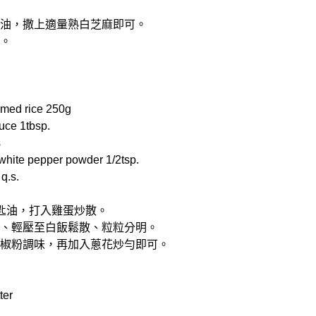
量麻油，撒上適量熟白芝麻即可。
用。
ed rice 250g
ce 1tbsp.
s
e pepper powder 1/2tsp.
q.s.
大匙油，打入雞蛋炒散。
翻炒、輕壓至白飯鬆散、粒粒分明。
白胡椒粉調味，再加入蔥花炒勻即可。
er