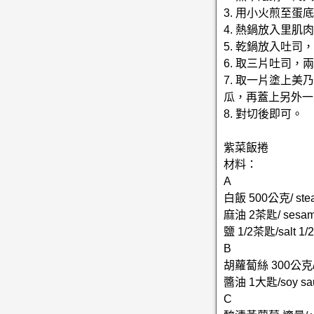
3. 用小火煎至
4. 熱鍋放入里
5. 乾鍋放入吐
6. 取三片吐司
7. 取一片塗上
瓜，再蓋上另外一
8. 對切後即可。
紫菜飯捲
材料：
A
白飯 500公克/ stea
麻油 2茶匙/ sesame 
鹽 1/2茶匙/salt 1/2
B
胡蘿蔔絲 300公克/ c
醬油 1大匙/soy sau
C