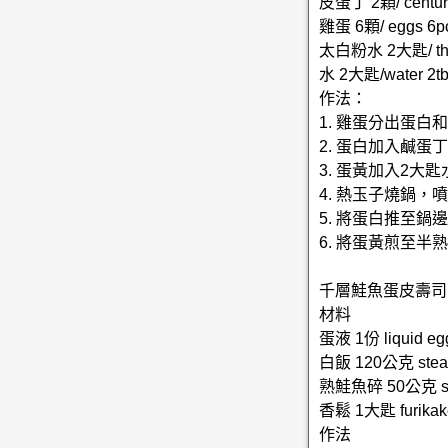
皮蛋丁 2顆/ century
雞蛋 6顆/ eggs 6p
太白粉水 2大匙/ thic
水 2大匙/water 2tb
作法：
1. 雞蛋分出蛋白
2. 蛋白加入鹹
3. 蛋黃加入2大
4. 熱玉子燒鍋
5. 將蛋白推至
6. 將蛋黃煎至半
千層鮭魚蛋皮壽司
材料
蛋液 1份 liquid eg
白飯 120公克 steam
熟鮭魚碎 50公克 sa
香鬆 1大匙 furikake
作法