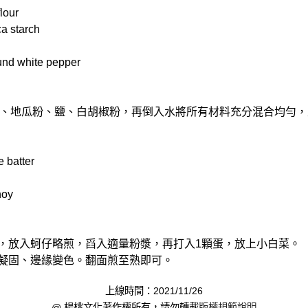
lour
 starch
 white pepper
、地瓜粉、鹽、白胡椒粉，再倒入水將所有材料充分混合均勻，
batter
oy
油，放入蚵仔略煎，舀入適量粉漿，再打入1顆蛋，放上小白菜。
漿凝固、邊緣變色。翻面煎至熟即可。
上線時間：2021/11/26
@ 楊桃文化著作權所有，請勿轉載
版權規範說明