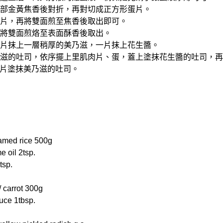
蛋底部金黃焦香後對折，再對切成正方形蛋片。
肌肉片，再將雙面煎至焦香後取出即可。
司，將雙面煎烙至表面酥香後取出。
，兩片抹上一層稍厚的美乃滋，一片抹上花生醬。
美乃滋的吐司，依序擺上里肌肉片、蛋，蓋上塗抹花生醬的吐司，
片塗抹美乃滋的吐司。
med rice 500g
oil 2tsp.
tsp.
arrot 300g
ce 1tbsp.