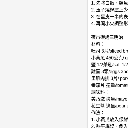
1. 先將白飯、
2. 玉子燒鍋塗
3. 在蛋皮一半的
4. 再開小火調
夜市碳烤三明治
材料：
吐司 3片/sliced br
小黃瓜 450公克/ gh
鹽 1/2茶匙/salt 1/2
雞蛋 3顆/eggs 3pc
里肌肉排 3片/ pork 
番茄片 適量/tomato s
調味料：
美乃滋 適量/mayonn
花生醬 適量/peanut b
作法：
1. 小黃瓜放入
2. 熱平底鍋，