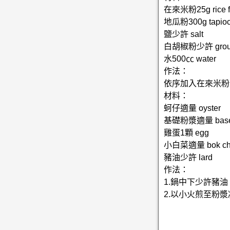
在來米粉25g rice f
地瓜粉300g tapioca
鹽少許 salt
白胡椒粉少許 ground
水500㏄ water
作法：
依序加入在來米粉
材料：
蚵仔適量 oyster
基礎粉漿適量 base 
雞蛋1顆 egg
小白菜適量 bok ch
豬油少許 lard
作法：
1.鍋中下少許豬
2.以小火煎至粉