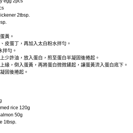
 egg 2pcs
cs
kener 2tbsp.
sp.
和蛋黃。
蛋丁、皮蛋丁，再加入太白粉水拌勻。
匙水拌勻。
，噴上少許油，放入蛋白，煎至蛋白半凝固後捲起。
鍋邊上緣，倒入蛋黃，再將蛋白微微鏟起，讓蛋黃流入蛋白底下。
熟凝固後捲起。
g
ed rice 120g
lmon 50g
 1tbsp.