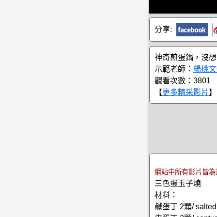
分享:
神奇煎蛋鍋，沒想
示範老師：
楊桃文
觀看次數：3801
【
更多精采影片
】
網站中所有影片皆為
三色蛋玉子燒
材料：
鹹蛋丁 2顆/ salted 