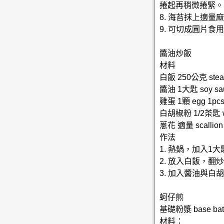
捲起再稍微捲緊。
8. 海苔抹上適
9. 可切成圓片食
醬油炒飯
材料
白飯 250公克 steam
醬油 1大匙 soy sau
雞蛋 1顆 egg 1pc
白胡椒粉 1/2茶匙 whit
蔥花 適量 scallion 
作法
1. 熱鍋，加入1
2. 放入白飯，
3. 加入醬油與
蚵仔煎
基礎粉漿 base batt
材料：