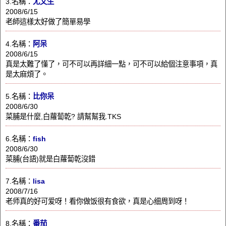
3.名稱：
尤文生
2008/6/15
老師這樣太好做了簡單易學
4.名稱：
阿呆
2008/6/15
真是太難了懂了，可不可以再詳細一點，可不可以給個注意事項，真
是太麻煩了。
5.名稱：
比你呆
2008/6/30
菜脯是什麼,白蘿蔔乾? 請幫幫我.TKS
6.名稱：
fish
2008/6/30
菜脯(台語)就是白蘿蔔乾沒錯
7.名稱：
lisa
2008/7/16
老师真的好可爱呀！看你做饭很有食欲，真是心细周到呀！
8.名稱：
番茄