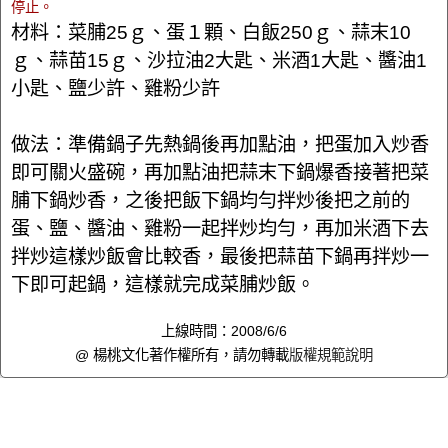
停止。
材料：菜脯25ｇ、蛋１顆、白飯250ｇ、蒜末10
ｇ、蒜苗15ｇ、沙拉油2大匙、米酒1大匙、醬油1
小匙、鹽少許、雞粉少許
做法：準備鍋子先熱鍋後再加點油，把蛋加入炒香
即可關火盛碗，再加點油把蒜末下鍋爆香接著把菜
脯下鍋炒香，之後把飯下鍋均勻拌炒後把之前的
蛋、鹽、醬油、雞粉一起拌炒均勻，再加米酒下去
拌炒這樣炒飯會比較香，最後把蒜苗下鍋再拌炒一
下即可起鍋，這樣就完成菜脯炒飯。
上線時間：2008/6/6
@ 楊桃文化著作權所有，請勿轉載
版權規範說明