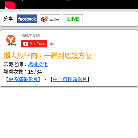
分享:
懶人瓜仔肉，一鍋到底超方便！
示範老師：
楊桃文化
觀看次數：15734
【
更多精采影片
】、【
中華料理類影片
】