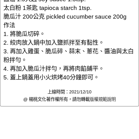
太白粉 1茶匙 tapioca starch 1tsp.
脆瓜汁 200公克 pickled cucumber sauce 200g
作法
1. 將脆瓜切碎。
2. 絞肉放入鍋中加入鹽抓拌至有黏性。
3. 再加入雞蛋、脆瓜碎、蒜末、蔥花、醬油與太白
粉拌勻。
4. 再加入脆瓜汁拌勻，再將肉餡鋪平。
5. 蓋上鍋蓋用小火烘烤40分鐘即可。
上線時間：2021/12/10
@ 楊桃文化著作權所有，請勿轉載
版權規範說明