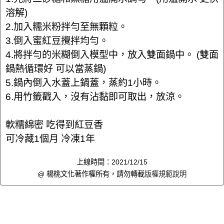
溶解)
2.加入糯米粉拌勻至無顆粒。
3.倒入蜜紅豆攪拌均勻。
4.將拌勻的米糊倒入模型中，放入雙面鍋中。 (雙面
鍋熱循環好 可以當蒸鍋)
5.鍋內倒入水蓋上鍋蓋，蒸約1小時。
6.用竹籤戳入，沒有沾黏即可取出，放涼。
軟糯綿密 吃得到紅豆香
可冷藏1個月 冷凍1年
上線時間：2021/12/15
@ 楊桃文化著作權所有，請勿轉載
版權規範說明