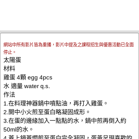
網站中所有影片皆為重播，影片中提及之課程招生與優惠活動已全面
停止。
太陽蛋
材料
雞蛋 4顆 egg 4pcs
水 適量 water q.s.
作法
1.在料理神器鍋中噴點油，再打入雞蛋。
2.開中小火煎至蛋白略凝固成形。
3.在蛋的邊緣加入一點點的水，鍋中煎再倒入約
50ml的水。
4.蓋上鍋蓋燜煎至蛋白完全凝固，蛋黃呈現喜歡的