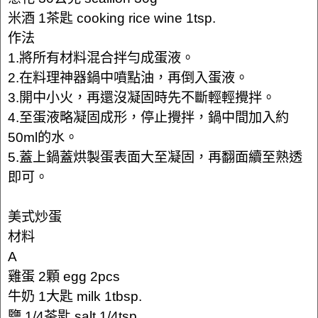
米酒 1茶匙 cooking rice wine 1tsp.
作法
1.將所有材料混合拌勻成蛋液。
2.在料理神器鍋中噴點油，再倒入蛋液。
3.開中小火，再還沒凝固時先不斷輕輕攪拌。
4.至蛋液略凝固成形，停止攪拌，鍋中間加入約
50ml的水。
5.蓋上鍋蓋烘製蛋表面大至凝固，再翻面續至熟透
即可。
美式炒蛋
材料
A
雞蛋 2顆 egg 2pcs
牛奶 1大匙 milk 1tbsp.
鹽 1/4茶匙 salt 1/4tsp.