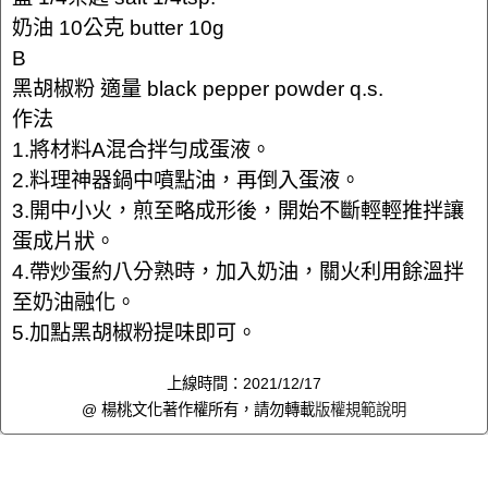
奶油 10公克 butter 10g
B
黑胡椒粉 適量 black pepper powder q.s.
作法
1.將材料A混合拌勻成蛋液。
2.料理神器鍋中噴點油，再倒入蛋液。
3.開中小火，煎至略成形後，開始不斷輕輕推拌讓
蛋成片狀。
4.帶炒蛋約八分熟時，加入奶油，關火利用餘溫拌
至奶油融化。
5.加點黑胡椒粉提味即可。
上線時間：2021/12/17
@ 楊桃文化著作權所有，請勿轉載
版權規範說明