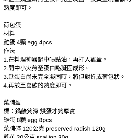
熟度即可。
荷包蛋
材料
雞蛋 4顆 egg 4pcs
作法
1.在料理神器鍋中噴點油，再打入雞蛋。
2.開中小火煎至蛋白略凝固成形。
3.趁蛋白尚未完全凝固時，將但對折成荷包狀。
4.再煎至喜歡的熟度即可。
菜脯蛋
標：鍋緣夠深 烘蛋才夠厚實
雞蛋 8顆 egg 8pcs
菜脯碎 120公克 preserved radish 120g
蔥花 30公克 scallion 30g