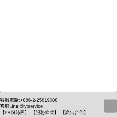
客服電話:+886-2-25819088
客服Line:
@ytservice
【
FB粉絲團
】 【
服務條款
】 【
廣告合作
】