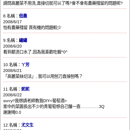
請問高麗菜不用洗,直接切就可以了嗎?會不會有農藥殘留的問題呢?
8.名稱：
佃農
2008/6/17
怕有農藥殘留 買有機的問題較少
9.名稱：
繡繡
2008/6/20
看到都流口水了,因為我喜歡吃蝦^0^
10.名稱：
ㄚ芳
2008/6/21
「高麗菜絲切法」, 我可以用刨刀直接刨嗎？
11.名稱：
妮妮
2008/6/22
sorry!!我想請老師教我DIY<葡萄酒>
家中的菜園長出不少的青葡萄想自己釀一壺................3Q
謝謝唷0.0
12.名稱：
尤文生