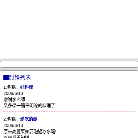
▇討論列表
1.名稱：
好料理
2008/6/13
謝謝李老師
又多學一簡單明暸的料理了
2.名稱：
愛吃的媽
2008/6/13
原來高麗菜絲要泡過冰水喔!
以前都不知道