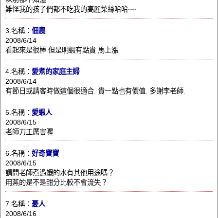
難怪我的孩子們都不吃我的高麗菜絲哈哈~~
3.名稱：
佃農
2008/6/14
看起來是很棒 但是明蝦有點貴 馬上漲
4.名稱：
愛煮的家庭主婦
2008/6/14
有節日或請客時做這個很適合. 貴一點也有價值. 多謝李老師.
5.名稱：
愛蝦人
2008/6/15
老師刀工厲害喔
6.名稱：
好奇寶寶
2008/6/15
請問老師煮過蝦的水有其他用途嗎？
用蒸的是不是甜分比較不會流失？
7.名稱：
憂人
2008/6/16