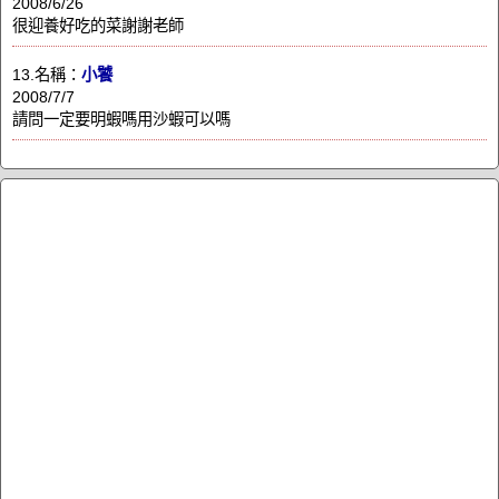
2008/6/26
很迎養好吃的菜謝謝老師
13.名稱：
小饕
2008/7/7
請問一定要明蝦嗎用沙蝦可以嗎