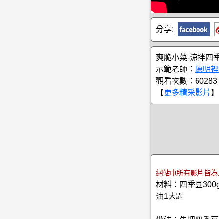
分享:
爽脆小菜-涼拌四
示範老師：
陳明裡
觀看次數：60283
【
更多精采影片
】
網站中所有影片皆為
材料：四季豆30
油1大匙