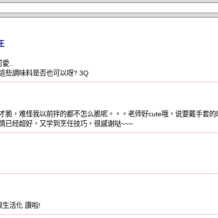
王
愛..
這些調味料是否也可以呀? 3Q
才脆，难怪我以前拌的都不怎么脆呢。。。老师好cute哦，说要戴手套
情已经超好，又学到烹任技巧，很感谢哒~~~
很生活化 讚啦!