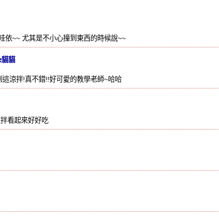
依~~ 尤其是不小心撞到東西的時候說~~
朵貓貓
到這涼拌!真不錯!!好可愛的教學老師~哈哈
涼拌看起來好好吃