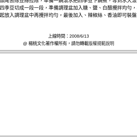
頭尾去除豆絲拉除，準備一鍋滾水把四季豆下鍋煮，等到水大滾
四季豆切成一段一段，準備調理盆加入糖、鹽、白醋攪拌均勻，
起放入調理盆中再攪拌均勻，最後加入、辣椒絲、香油即可裝盤
上線時間：2008/6/13
@ 楊桃文化著作權所有，請勿轉載
版權規範說明