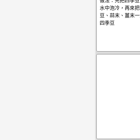
做法：先把四季豆
水中泡冷，再來把
豆、蒜末、薑末一
四季豆