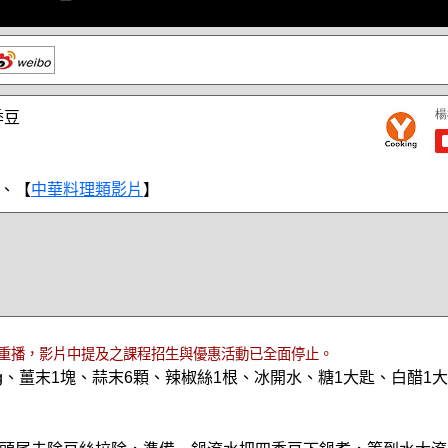
季豆
、【
中華料理類影片
】
重播，影片中提及之課程招生與優惠活動已全面停止。
0g、薑末1塊、蒜末6顆、辣椒絲1根、冰開水、糖1大匙、白醋1