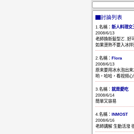
▇討論列表
1.名稱：
新人料理女
2008/6/13
老師換新髮型ㄛ..好可
如果燙熟不要入冰拌
2.名稱：
Flora
2008/6/13
原来要用冰水泡出来
哟，哈哈，看视频心
3.名稱：
就是愛吃
2008/6/14
簡單又容易
4.名稱：
INMOST
2008/6/16
老師講解 生動活潑 