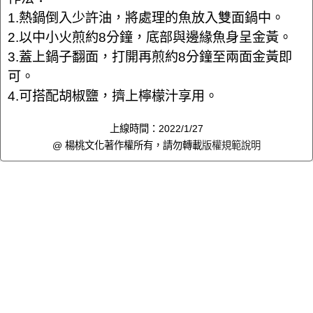
1.熱鍋倒入少許油，將處理的魚放入雙面鍋中。
2.以中小火煎約8分鐘，底部與邊緣魚身呈金黃。
3.蓋上鍋子翻面，打開再煎約8分鐘至兩面金黃即
可。
4.可搭配胡椒鹽，擠上檸檬汁享用。
上線時間：2022/1/27
@ 楊桃文化著作權所有，請勿轉載
版權規範說明