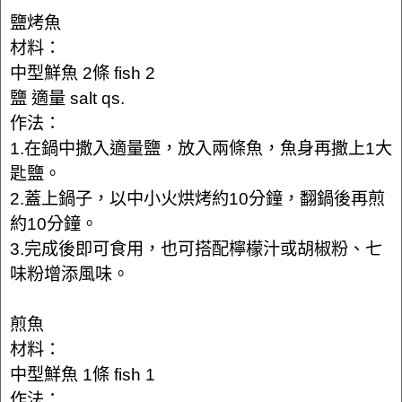
鹽烤魚
材料：
中型鮮魚 2條 fish 2
鹽 適量 salt qs.
作法：
1.在鍋中撒入適量鹽，放入兩條魚，魚身再撒上1大
匙鹽。
2.蓋上鍋子，以中小火烘烤約10分鐘，翻鍋後再煎
約10分鐘。
3.完成後即可食用，也可搭配檸檬汁或胡椒粉、七
味粉增添風味。
煎魚
材料：
中型鮮魚 1條 fish 1
作法：