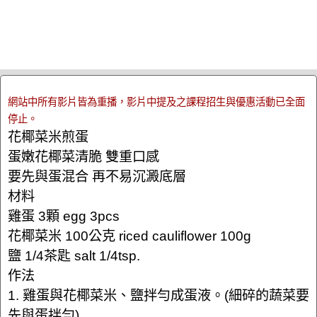
網站中所有影片皆為重播，影片中提及之課程招生與優惠活動已全面
停止。
花椰菜米煎蛋
蛋嫩花椰菜清脆 雙重口感
要先與蛋混合 再不易沉澱底層
材料
雞蛋 3顆 egg 3pcs
花椰菜米 100公克 riced cauliflower 100g
鹽 1/4茶匙 salt 1/4tsp.
作法
1. 雞蛋與花椰菜米、鹽拌勻成蛋液。(細碎的蔬菜要
先與蛋拌勻)