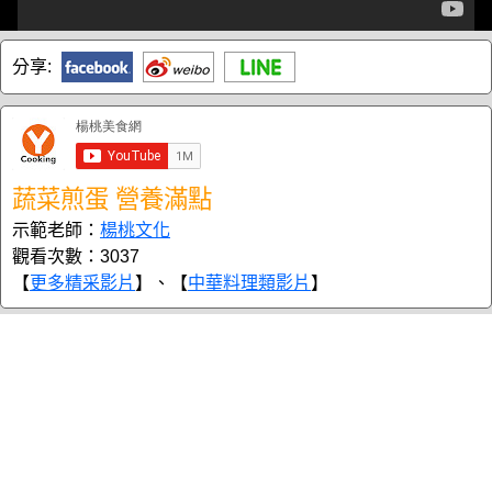
分享:
蔬菜煎蛋 營養滿點
示範老師：
楊桃文化
觀看次數：3037
【
更多精采影片
】、【
中華料理類影片
】