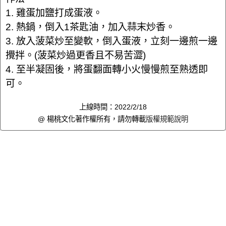
1. 雞蛋加鹽打成蛋液。
2. 熱鍋，倒入1茶匙油，加入蒜末炒香。
3. 放入菠菜炒至變軟，倒入蛋液，立刻一邊煎一邊
攪拌。(菠菜炒過更香且不易苦澀)
4. 至半凝固後，將蛋翻面轉小火慢慢煎至熟透即
可。
上線時間：2022/2/18
@ 楊桃文化著作權所有，請勿轉載
版權規範說明