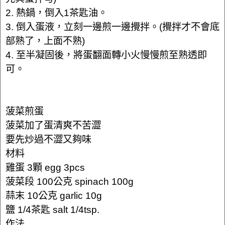
2. 熱鍋，倒入1茶匙油。
3. 倒入蛋液，立刻一邊煎一邊攪拌。(攪拌才不會底
部熟了，上面不熟)
4. 至半凝固後，將蛋翻面轉小火慢慢煎至熟透即
可。
菠菜煎蛋
菠菜加了蛋清爽不苦澀
要先炒過不澀又夠味
材料
雞蛋 3顆 egg 3pcs
菠菜段 100公克 spinach 100g
蒜末 10公克 garlic 10g
鹽 1/4茶匙 salt 1/4tsp.
作法