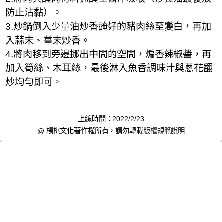
防止沾黏）。
3.炒鍋倒入少量油炒香醃好的豬肉絲至變白，再加
入蒜末、薑末炒香。
4.將肉移到旁邊挪出中間的空間，煸香辣椒醬，再
加入筍絲、木耳絲，最後淋入魚香調味汁與蔥花翻
炒均勻即可。
上線時間：2022/2/23
@ 楊桃文化著作權所有，請勿轉載
版權規範說明