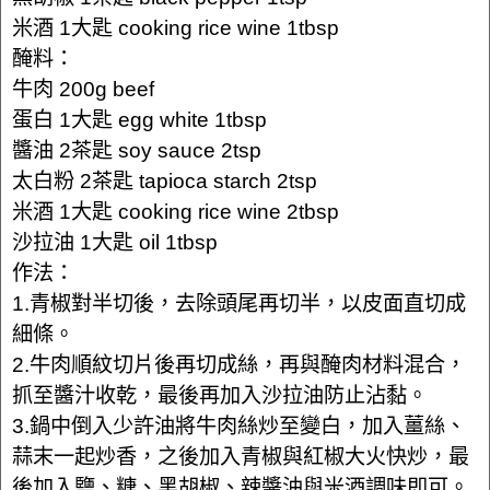
米酒 1大匙 cooking rice wine 1tbsp
醃料：
牛肉 200g beef
蛋白 1大匙 egg white 1tbsp
醬油 2茶匙 soy sauce 2tsp
太白粉 2茶匙 tapioca starch 2tsp
米酒 1大匙 cooking rice wine 2tbsp
沙拉油 1大匙 oil 1tbsp
作法：
1.青椒對半切後，去除頭尾再切半，以皮面直切成
細條。
2.牛肉順紋切片後再切成絲，再與醃肉材料混合，
抓至醬汁收乾，最後再加入沙拉油防止沾黏。
3.鍋中倒入少許油將牛肉絲炒至變白，加入薑絲、
蒜末一起炒香，之後加入青椒與紅椒大火快炒，最
後加入鹽、糖、黑胡椒、辣醬油與米酒調味即可。