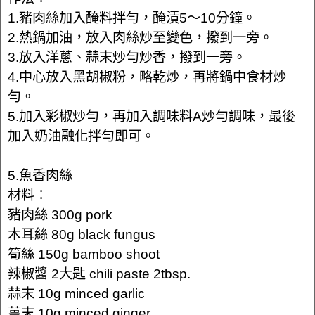
1.豬肉絲加入醃料拌勻，醃漬5～10分鐘。
2.熱鍋加油，放入肉絲炒至變色，撥到一旁。
3.放入洋蔥、蒜末炒勻炒香，撥到一旁。
4.中心放入黑胡椒粉，略乾炒，再將鍋中食材炒
勻。
5.加入彩椒炒勻，再加入調味料A炒勻調味，最後
加入奶油融化拌勻即可。
5.魚香肉絲
材料：
豬肉絲 300g pork
木耳絲 80g black fungus
筍絲 150g bamboo shoot
辣椒醬 2大匙 chili paste 2tbsp.
蒜末 10g minced garlic
薑末 10g minced ginger