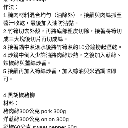
作法：
1.醃肉材料混合均勻（油除外），接續與肉絲抓至
醬汁收乾，最後加入油防沾黏。
2.竹筍切去外殼，再將底部粗皮切除，接著將筍切
成三大塊後切片再切成絲。
3.接著鍋中煮滾水後將竹筍煮約10分鐘撈起瀝乾。
4.炒鍋中倒入少許油將肉絲炒熟，之後加入蔥絲、
辣椒絲與薑絲炒香。
5.接續再加入筍絲炒香，加入蠔油與米酒調味即
可。
4.黑胡椒豬柳
材料：
豬肉絲300公克 pork 300g
洋蔥絲300公克 onion 300g
彩椒60公克 sweet pepper 60g