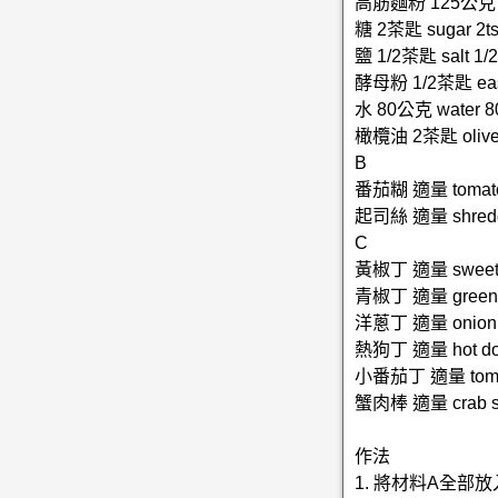
高筋麵粉 125公克 str
糖 2茶匙 sugar 2ts
鹽 1/2茶匙 salt 1/2
酵母粉 1/2茶匙 east
水 80公克 water 8
橄欖油 2茶匙 olive o
B
番茄糊 適量 tomato 
起司絲 適量 shredde
C
黃椒丁 適量 sweet p
青椒丁 適量 green p
洋蔥丁 適量 onion 
熱狗丁 適量 hot dog
小番茄丁 適量 tomat
蟹肉棒 適量 crab sti
作法
1. 將材料A全部