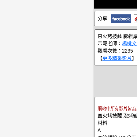
分享:
直火烤披薩 膨鬆
示範老師：
楊桃文
觀看次數：2235
【
更多精采影片
】
網站中所有影片皆為
直火烤披薩 沒烤
材料
A