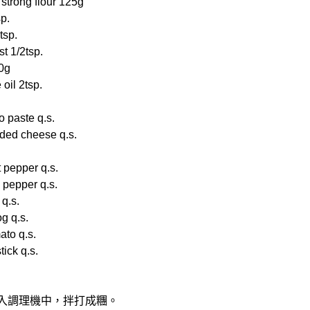
ong flour 125g
p.
tsp.
 1/2tsp.
0g
il 2tsp.
paste q.s.
d cheese q.s.
epper q.s.
epper q.s.
q.s.
 q.s.
o q.s.
ck q.s.
放入調理機中，拌打成糰。