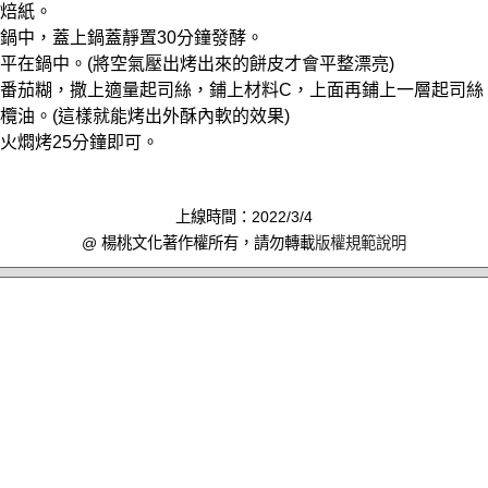
烘焙紙。
寧鍋中，蓋上鍋蓋靜置30分鐘發酵。
壓攤平在鍋中。(將空氣壓出烤出來的餅皮才會平整漂亮)
一層番茄糊，撒上適量起司絲，鋪上材料C，上面再鋪上一層起司絲
橄欖油。(這樣就能烤出外酥內軟的效果)
為火燜烤25分鐘即可。
上線時間：2022/3/4
@ 楊桃文化著作權所有，請勿轉載
版權規範說明