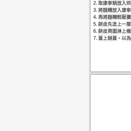
2. 取康寧鍋放入
3. 將麵糰放入康
4. 再將麵糰輕
5. 餅皮先塗上
6. 餅皮周圍淋上
7. 蓋上鍋蓋，以