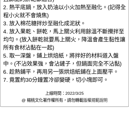
2. 熱平底鍋，放入奶油以小火加熱至融化。(記得全
程小火就不會燒焦)
3. 放入棉花糖拌炒至融化成泥狀。
4. 放入果乾、餅乾，馬上關火利用餘溫不斷攪拌至
均勻。(放入餅乾就要馬上關火，降溫會產生黏性讓
所有食材沾黏在一起)
5. 取一深盤，鋪上烘焙紙，將拌好的材料道入盤
中。(不沾效果強，會沾鏟子，但鍋面完全不沾黏)
6. 趁熱鋪平，再用另一張烘焙紙鋪在上面壓平。
7. 竟置約30分鐘置冷卻變硬，切小塊即可。
上線時間：2022/3/25
@ 楊桃文化著作權所有，請勿轉載
版權規範說明