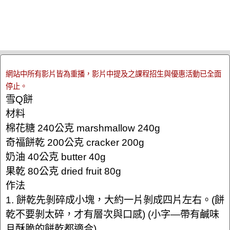
網站中所有影片皆為重播，影片中提及之課程招生與優惠活動已全面
停止。
雪Q餅
材料
棉花糖 240公克 marshmallow 240g
奇福餅乾 200公克 cracker 200g
奶油 40公克 butter 40g
果乾 80公克 dried fruit 80g
作法
1. 餅乾先剝碎成小塊，大約一片剝成四片左右。(餅
乾不要剝太碎，才有層次與口感) (小字—帶有鹹味
且酥脆的餅乾都適合)