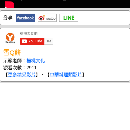
分享:
雪Q餅
示範老師：
楊桃文化
觀看次數：2911
【
更多精采影片
】、【
中華料理類影片
】