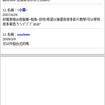
11.名稱：
~小菜~
2007/4/26
好厲害唷@欲飯團~鮭魚~好吃!希望以後還有很多影片教學!可以學到
很多東西ㄋㄟ!ㄏㄏㄏ@@"
12.名稱：
coolmin
2009/3/9
可以作個台式的嗎