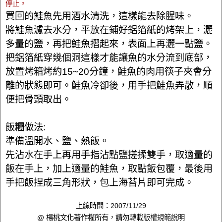
停止。
買回的鮭魚先用酒水清洗，這樣能去除腥味。
將鮭魚濾去水分，平放在鋪好鋁箔紙的烤架上，灑
多量的鹽，再把鮭魚摺起來，表面上再灑一點鹽。
把鋁箔紙穿幾個洞這樣才能讓魚的水分流到底部，
放置烤箱烤約15~20分鐘，鮭魚的肉用筷子夾會分
離的狀態即可。鮭魚冷卻後，用手把鮭魚弄散，順
便把骨頭取出。
飯糰做法:
準備溫開水、鹽、熱飯。
先沾水在手上再用手指沾點鹽搓揉雙手，取適量的
飯在手上，加上適量的鮭魚，取點飯包覆，最後用
手把飯捏成三角形狀，包上海苔片即可完成。
上線時間：2007/11/29
@ 楊桃文化著作權所有，請勿轉載
版權規範說明