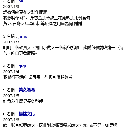
2.名稱：
ck
2007/1/3
請教傳統豆花之製作問題
我想製作1桶21斤容量之傳統豆花原料之比例為何.
黃豆-石膏-地瓜粉-水-等原料之用量為何.謝謝
3.名稱：
juno
2007/1/3
呵呵！個頭真大，胃口小的人一個就很撐囉！建議包裹前略烤一下海
苔，吃口更香脆喔~
4.名稱：
gigi
2007/1/4
我覺得不錯吃,請再寄一些影片供我參考.
5.名稱：
美女媽嗎
2007/1/5
鮭魚為什麼是長条型呢
6.名稱：
楊桃文化
2007/1/6
線上影片檔案較大，因此對於頻寬需求較大7-20mb不等，如果遇上