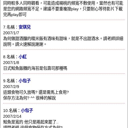
同時較多人同時觀看，可能造成楊桃的頻寬不敷使用，當然也有可能
是您的網路頻寬不足。建議不要重複按play，只要耐心等待影片下載
完再play即可
7.名稱：
安琪兒
2007/1/7
為何做甜酒釀的糯米飯有酒味有甜味，就是不出甜酒水。請老師詳細
說明。請火速解說謝謝。
8.名稱：
小紅
2007/1/8
日式鮭魚飯糰的海苔是包壽司那種嗎
9.名稱：
小包子
2007/2/9
這類食物可久放嗎? 還是需馬上食用?
保存方法為何? ^^ 很棒的解說
10.名稱：
小包子
2007/2/14
鮭魚是寬的 他只是捲起來罷了..
請問老師 這個食物保存方式為何?