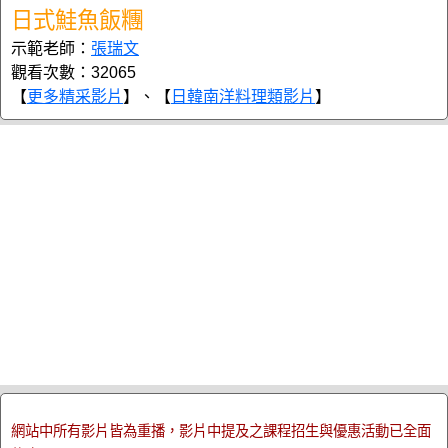
日式鮭魚飯糰
示範老師：
張瑞文
觀看次數：32065
【
更多精采影片
】、【
日韓南洋料理類影片
】
網站中所有影片皆為重播，影片中提及之課程招生與優惠活動已全面