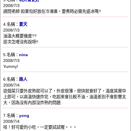
2008/7/3
請問老師:如果包好放在冷凍庫，要煮時必需先退冰嗎?
4.名稱：
夏天
2008/7/3
油溫大概要幾度??
這次怎嚜沒有說呀!!
5.名稱：
nina
2008/7/3
Yummy!
6.名稱：
路人
2008/7/4
這個菜只要外皮熟就可以了，外皮很薄，很快就會好了，溫度其實中
上即可，以高溫快速炸完，吃起來會比較不油，油溫差別不會影響太
大，因為沒有內部沒炸熟的問題
7.名稱：
yong
2008/7/4
哇！好可愛的小吃，一定要試試喔。。。