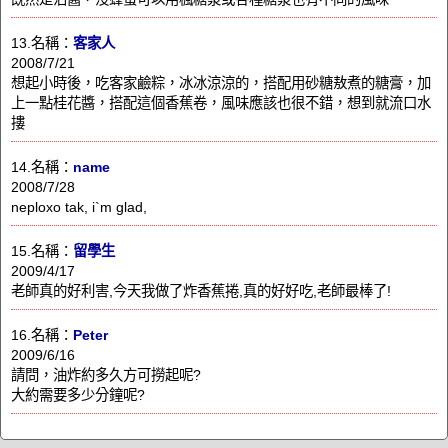
13.名稱：
客家人
2008/7/21
想起小時後，吃客家鹼粽，冰冰涼涼的，搭配用砂糖敖煮的糖膏，加
上一點桂花醬，搭配這個香蕉卷，風味應該也很不錯，想到就流口水
摟
14.名稱：
name
2008/7/28
neploxo tak, i`m glad,
15.名稱：
留學生
2009/4/17
老師真的好利害,今天我做了炸香蕉捲,真的好好吃,老師最棒了!
16.名稱：
Peter
2009/6/16
請問，油炸約多久方可撈起呢?
大約需要多少分鐘呢?