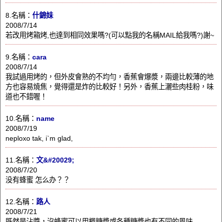
8.名稱：
什錦妹
2008/7/14
若改用烤箱烤,也達到相同效果嗎?(可以點我的名稱MAIL給我嗎?)謝~
9.名稱：
cara
2008/7/14
我試過用烤的，但外皮會熟的不均勻，香蕉會爆漿，兩邊比較薄的地
方也容易燒焦，覺得還是炸的比較好！另外，香蕉上灑些肉桂粉，味
道也不錯喔！
10.名稱：
name
2008/7/19
neploxo tak, i`m glad,
11.名稱：
文&#20029;
2008/7/20
没有蜂蜜 怎么办？？
12.名稱：
路人
2008/7/21
既然是沾醬，沒蜂蜜可以用楓糖漿或各種糖漿也有不同的風味