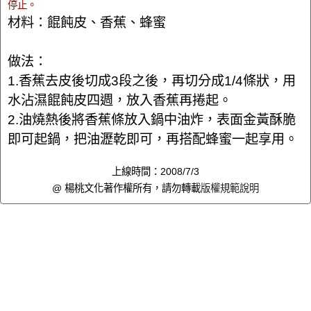
停止。
材料：餛飩皮、香蕉、蜂蜜
做法：
1.香蕉去皮後切成3段之後，再切分成1/4條狀，用
水沾濕餛飩皮四週，放入香蕉再捲起。
2.油燒熱後將香蕉條放入鍋中油炸，表面金黃酥脆
即可起鍋，把油瀝乾即可，再搭配蜂蜜一起享用。
上線時間：2008/7/3
@ 楊桃文化著作權所有，請勿轉載
版權規範說明