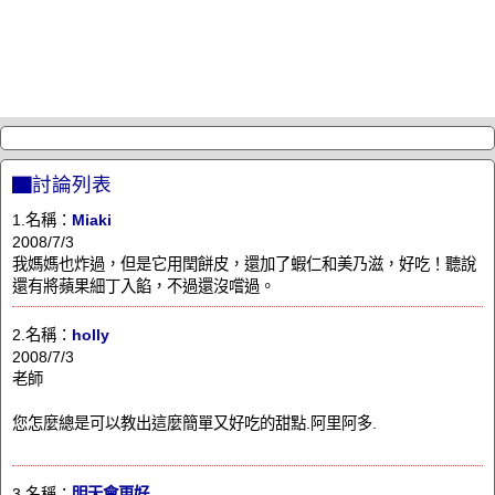
▇討論列表
1.名稱：
Miaki
2008/7/3
我媽媽也炸過，但是它用閏餅皮，還加了蝦仁和美乃滋，好吃！聽說
還有將蘋果細丁入餡，不過還沒嚐過。
2.名稱：
holly
2008/7/3
老師
您怎麼總是可以教出這麼簡單又好吃的甜點.阿里阿多.
3.名稱：
明天會更好