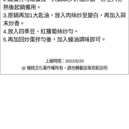
熟後起鍋備用。
3.原鍋再加1大匙油，放入肉絲炒至變白，再加入蒜
末炒香。
4.放入四季豆、紅蘿蔔絲炒勻。
5.再加回炒蛋拌勻後，加入蠔油調味即可。
上線時間：2022/5/20
@ 楊桃文化著作權所有，請勿轉載
版權規範說明