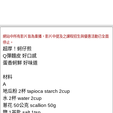
網站中所有影片皆為重播，影片中提及之課程招生與優惠活動已全面
停止。
超厚！蚵仔煎
Q彈麵皮 好口感
蛋香蚵鮮 好味道
材料
A
地瓜粉 2杯 tapioca starch 2cup
水 2杯 water 2cup
蔥花 50公克 scallion 50g
鹽 1茶匙 salt 1tsp.