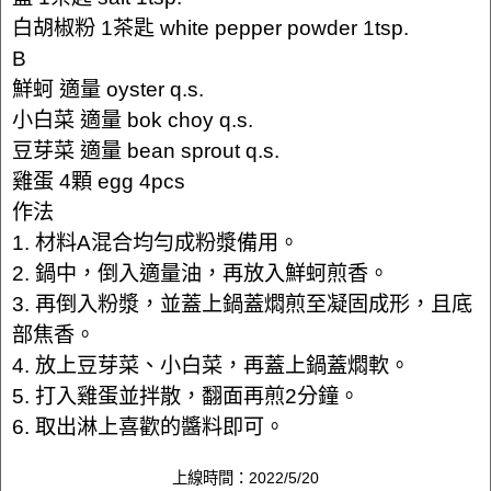
白胡椒粉 1茶匙 white pepper powder 1tsp.
B
鮮蚵 適量 oyster q.s.
小白菜 適量 bok choy q.s.
豆芽菜 適量 bean sprout q.s.
雞蛋 4顆 egg 4pcs
作法
1. 材料A混合均勻成粉漿備用。
2. 鍋中，倒入適量油，再放入鮮蚵煎香。
3. 再倒入粉漿，並蓋上鍋蓋燜煎至凝固成形，且底
部焦香。
4. 放上豆芽菜、小白菜，再蓋上鍋蓋燜軟。
5. 打入雞蛋並拌散，翻面再煎2分鐘。
6. 取出淋上喜歡的醬料即可。
上線時間：2022/5/20