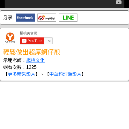
分享:
輕鬆做出超厚蚵仔煎
示範老師：
楊桃文化
觀看次數：1225
【
更多精采影片
】、【
中華料理類影片
】