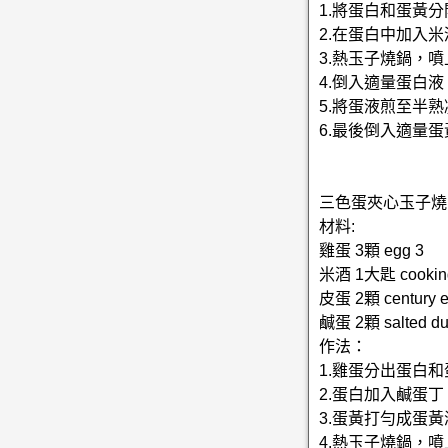
1.將蛋白和蛋黃分
2.在蛋白中加入
3.熱玉子燒鍋，
4.倒入適量蛋白
5.將蛋液煎至半
6.最後倒入適量
三色蛋夾心玉子燒
材料:
雞蛋 3顆 egg 3
米酒 1大匙 cooking 
皮蛋 2顆 century e
鹹蛋 2顆 salted du
作法：
1.雞蛋分出蛋白
2.蛋白加入鹹蛋
3.蛋黃打勻成蛋黃
4.熱玉子燒鍋，