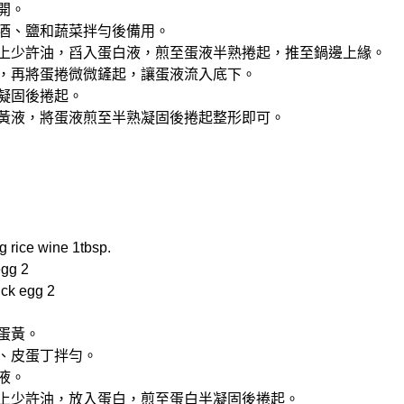
開。
米酒、鹽和蔬菜拌勻後備用。
噴上少許油，舀入蛋白液，煎至蛋液半熟捲起，推至鍋邊上緣。
液，再將蛋捲微微鏟起，讓蛋液流入底下。
熟凝固後捲起。
蛋黃液，將蛋液煎至半熟凝固後捲起整形即可。
rice wine 1tbsp.
gg 2
ck egg 2
和蛋黃。
丁、皮蛋丁拌勻。
液。
噴上少許油，放入蛋白，煎至蛋白半凝固後捲起。