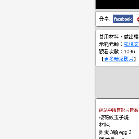
分享:
善用材料，做出櫻
示範老師：
楊桃文
觀看次數：1096
【
更多精采影片
】
網站中所有影片皆為
櫻花紋玉子燒
材料:
雞蛋 3顆 egg 3