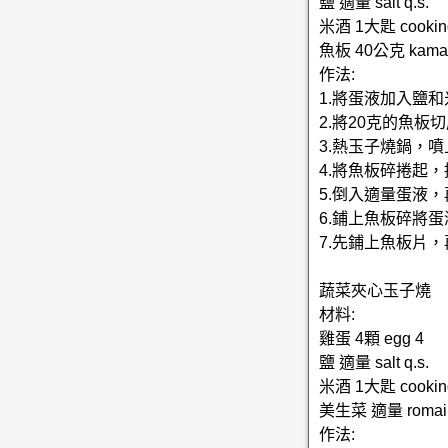
鹽 適量 salt q.s.
米酒 1大匙 cooking 
魚板 40公克 kamab
作法:
1.將蛋液加入鹽
2.將20克的魚
3.熱玉子燒鍋，
4.將魚板碎捲起
5.倒入適量蛋液
6.鋪上魚板碎將
7.先鋪上魚板片
蔬菜夾心玉子燒
材料:
雞蛋 4顆 egg 4
鹽 適量 salt q.s.
米酒 1大匙 cooking 
美生菜 適量 romaine 
作法: