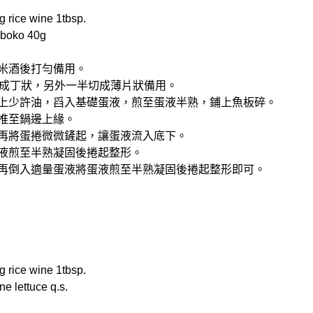
rice wine 1tbsp.
oko 40g
和米酒後打勻備用。
板切成丁狀，另外一半切成薄片狀備用。
噴上少許油，舀入基礎蛋液，煎至蛋液半熟，鋪上魚板碎。
，推至鍋邊上緣。
，再將蛋捲微微鏟起，讓蛋液流入底下。
蛋液煎至半熟凝固後捲起整形。
，再倒入適量蛋液將蛋液煎至半熟凝固後捲起整形即可。
rice wine 1tbsp.
lettuce q.s.