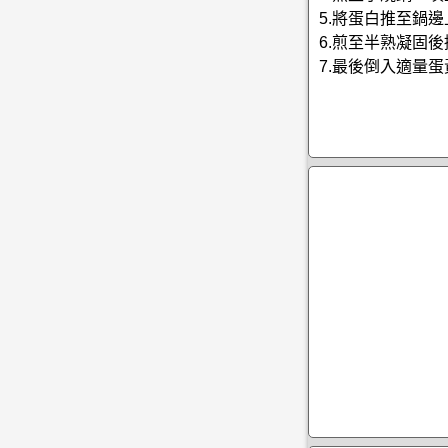
5.將蛋白推至鍋
6.煎至半熟凝固
7.最後倒入適量