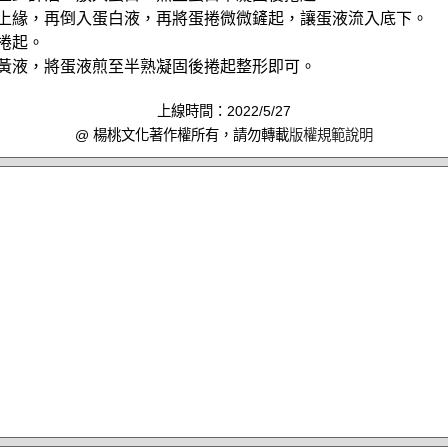
邊上緣，再倒入蛋白液，再將蛋捲微微鏟起，讓蛋液流入底下。
後捲起。
蛋黃液，將蛋液煎至半熟凝固後捲起整形即可。
上線時間：2022/5/27
@ 楊桃文化著作權所有，請勿轉載
版權規範說明