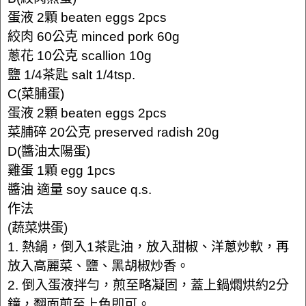
蛋液 2顆 beaten eggs 2pcs
絞肉 60公克 minced pork 60g
蔥花 10公克 scallion 10g
鹽 1/4茶匙 salt 1/4tsp.
C(菜脯蛋)
蛋液 2顆 beaten eggs 2pcs
菜脯碎 20公克 preserved radish 20g
D(醬油太陽蛋)
雞蛋 1顆 egg 1pcs
醬油 適量 soy sauce q.s.
作法
(蔬菜烘蛋)
1. 熱鍋，倒入1茶匙油，放入甜椒、洋蔥炒軟，再
放入高麗菜、鹽、黑胡椒炒香。
2. 倒入蛋液拌勻，煎至略凝固，蓋上鍋燜烘約2分
鐘，翻面煎至上色即可。