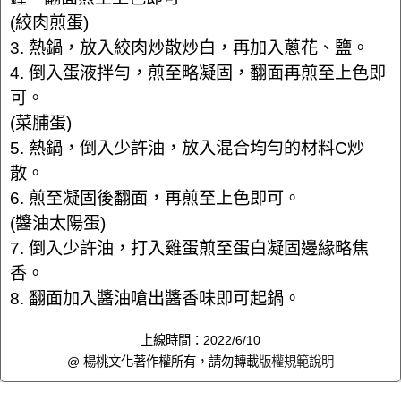
(絞肉煎蛋)
3. 熱鍋，放入絞肉炒散炒白，再加入蔥花、鹽。
4. 倒入蛋液拌勻，煎至略凝固，翻面再煎至上色即
可。
(菜脯蛋)
5. 熱鍋，倒入少許油，放入混合均勻的材料C炒
散。
6. 煎至凝固後翻面，再煎至上色即可。
(醬油太陽蛋)
7. 倒入少許油，打入雞蛋煎至蛋白凝固邊緣略焦
香。
8. 翻面加入醬油嗆出醬香味即可起鍋。
上線時間：2022/6/10
@ 楊桃文化著作權所有，請勿轉載
版權規範說明