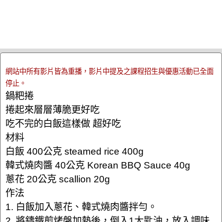
網站中所有影片皆為重播，影片中提及之課程招生與優惠活動已全面
停止。
鍋粑捲
捲起來層層薄脆更好吃
吃不完的白飯這樣做 超好吃
材料
白飯 400公克 steamed rice 400g
韓式燒肉醬 40公克 Korean BBQ Sauce 40g
蔥花 20公克 scallion 20g
作法
1. 白飯加入蔥花、韓式燒肉醬拌勻。
2. 將鑄鐵煎烤盤加熱後，倒入1大匙油，放入調味