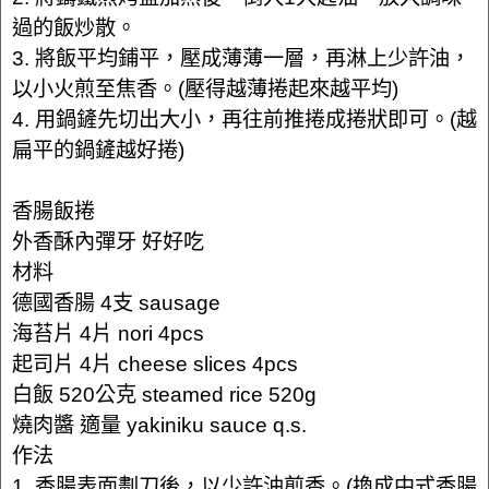
過的飯炒散。
3. 將飯平均鋪平，壓成薄薄一層，再淋上少許油，
以小火煎至焦香。(壓得越薄捲起來越平均)
4. 用鍋鏟先切出大小，再往前推捲成捲狀即可。(越
扁平的鍋鏟越好捲)
香腸飯捲
外香酥內彈牙 好好吃
材料
德國香腸 4支 sausage
海苔片 4片 nori 4pcs
起司片 4片 cheese slices 4pcs
白飯 520公克 steamed rice 520g
燒肉醬 適量 yakiniku sauce q.s.
作法
1. 香腸表面劃刀後，以少許油煎香。(換成中式香腸