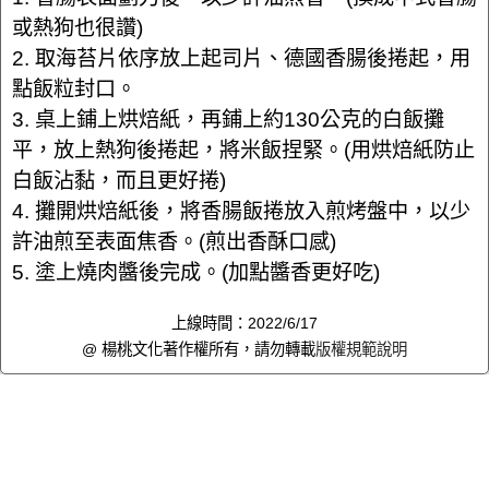
或熱狗也很讚)
2. 取海苔片依序放上起司片、德國香腸後捲起，用
點飯粒封口。
3. 桌上鋪上烘焙紙，再鋪上約130公克的白飯攤
平，放上熱狗後捲起，將米飯捏緊。(用烘焙紙防止
白飯沾黏，而且更好捲)
4. 攤開烘焙紙後，將香腸飯捲放入煎烤盤中，以少
許油煎至表面焦香。(煎出香酥口感)
5. 塗上燒肉醬後完成。(加點醬香更好吃)
上線時間：2022/6/17
@ 楊桃文化著作權所有，請勿轉載
版權規範說明