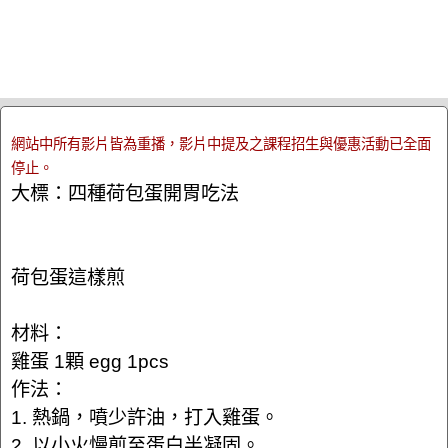
網站中所有影片皆為重播，影片中提及之課程招生與優惠活動已全面
停止。
大標：四種荷包蛋開胃吃法
荷包蛋這樣煎
材料：
雞蛋 1顆 egg 1pcs
作法：
1. 熱鍋，噴少許油，打入雞蛋。
2. 以小火慢煎至蛋白半凝固。