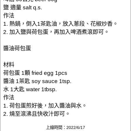
鹽 適量 salt q.s.
作法
1. 熱鍋，倒入1茶匙油，放入蔥段、花椒炒香。
2. 加入鹽與荷包蛋，再加入啤酒煮滾即可。
醬油荷包蛋
材料
荷包蛋 1顆 fried egg 1pcs
醬油 1茶匙 soy sauce 1tsp.
水 1大匙 water 1tbsp.
作法
1. 荷包蛋煎好後，加入醬油與水。
2. 燒至滾沸且快收汁即可。
上線時間：2022/6/17