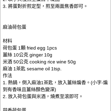
3. 將蛋對折煎定型，煎至兩面焦香即可。
麻油荷包蛋
材料
荷包蛋 1顆 fried egg 1pcs
薑絲 10公克 ginger 10g
米酒 50公克 cooking rice wine 50g
麻油 1茶匙 sesame oil 1tsp.
作法
1. 熱鍋，倒入麻油1茶匙，放入薑絲煸香。(小字-煸
到有香味且薑絲顏色變深)
2. 放入荷包蛋與米酒，燒煮至滾即可。
蒜香荷包蛋