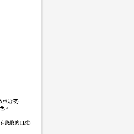
收蛋奶液)
上色。
有脆脆的口感)