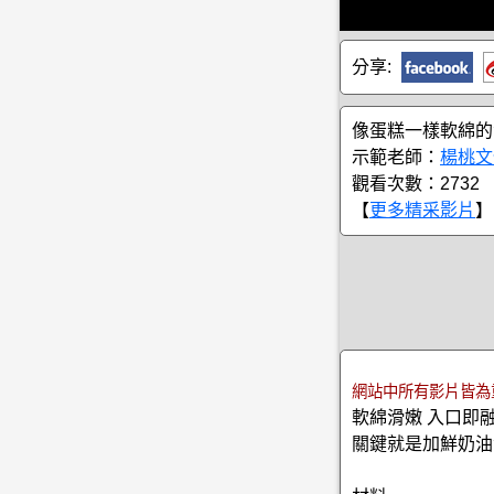
分享:
像蛋糕一樣軟綿的
示範老師：
楊桃文
觀看次數：2732
【
更多精采影片
】
網站中所有影片皆為
軟綿滑嫩 入口即
關鍵就是加鮮奶油