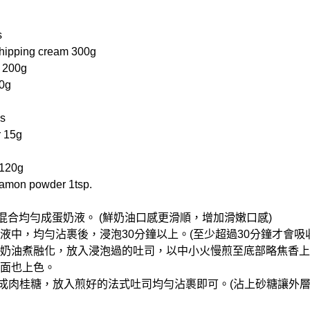
s
pping cream 300g
 200g
0g
s
 15g
120g
on powder 1tsp.
料混合均勻成蛋奶液。 (鮮奶油口感更滑順，增加滑嫩口感)
奶液中，均勻沾裹後，浸泡30分鐘以上。(至少超過30分鐘才會吸
放入奶油煮融化，放入浸泡過的吐司，以中小火慢煎至底部略焦香
一面也上色。
均勻成肉桂糖，放入煎好的法式吐司均勻沾裹即可。(沾上砂糖讓外層