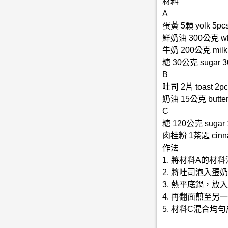
材料
A
蛋黃 5顆 yolk 5pc
鮮奶油 300公克 whi
牛奶 200公克 milk
糖 30公克 sugar 3
B
吐司 2片 toast 2pc
奶油 15公克 butter
C
糖 120公克 sugar 
肉桂粉 1茶匙 cinnam
作法
1. 將材料A的材
2. 將吐司泡入蛋
3. 熱平底鍋，
4. 再翻面煎至另
5. 材料C混合