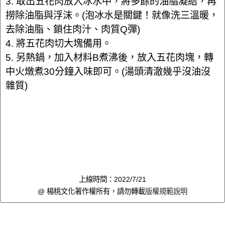
3. 取出五花肉放入冰水中，將多餘的油脂凝結，再
撈除油脂與浮沫。(泡冰水是關鍵！就像洗三溫暖，
去除油脂、鎖住肉汁、肉質Q彈)
4. 將五花肉切大塊備用。
5. 另熱鍋，加入材料B煮沸後，放入五花肉塊，轉
中火燉煮30分鐘入味即可。(湯頭清澈幾乎沒油沒
雜質)
上線時間：2022/7/21
@ 楊桃文化著作權所有，請勿轉載
版權規範說明