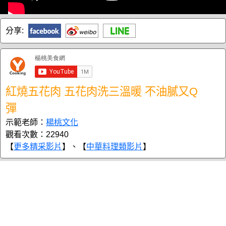
分享:
紅燒五花肉 五花肉洗三溫暖 不油膩又Q
彈
示範老師：
楊桃文化
觀看次數：22940
【
更多精采影片
】、【
中華料理類影片
】