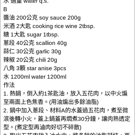
水 適量 water q.s.
B
醬油 200公克 soy sauce 200g
米酒 2大匙 cooking rice wine 2tbsp.
糖 1大匙 sugar 1tbsp.
蔥段 40公克 scallion 40g
蒜仁 30公克 garlic 30g
辣椒 20公克 chili 20g
八角 3顆 star anise 3pcs
水 1200ml water 1200ml
作法
1. 熱鍋，倒入約1茶匙油，放入五花肉，以中火煸
至兩面上色焦香。(用油煸出多餘油脂)
2. 鍋中加入蔥段、材料A的水蓋過五花肉，煮至微
滾後轉小火，蓋上鍋蓋再燜煮30分鐘，讓肉熟透定
型。(煮定型再滷肉好切不碎散)