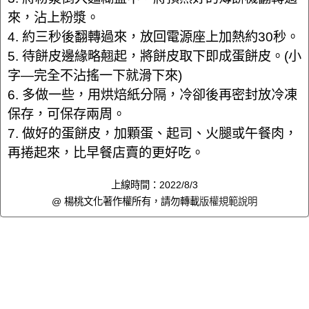
來，沾上粉漿。
4. 約三秒後翻轉過來，放回電源座上加熱約30秒。
5. 待餅皮邊緣略翹起，將餅皮取下即成蛋餅皮。(小
字—完全不沾搖一下就滑下來)
6. 多做一些，用烘焙紙分隔，冷卻後再密封放冷凍
保存，可保存兩周。
7. 做好的蛋餅皮，加顆蛋、起司、火腿或午餐肉，
再捲起來，比早餐店賣的更好吃。
上線時間：2022/8/3
@ 楊桃文化著作權所有，請勿轉載
版權規範說明