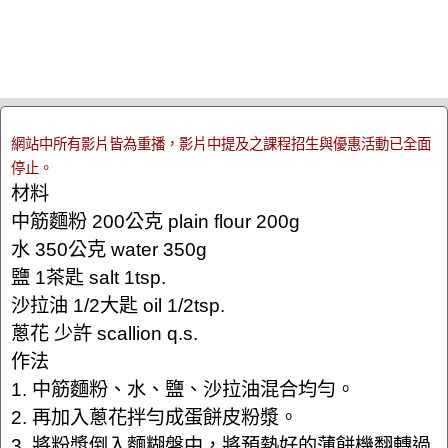
網站中所有影片皆為重播，影片中提及之課程招生與優惠活動已全面
停止。
材料
中筋麵粉 200公克 plain flour 200g
水 350公克 water 350g
鹽 1茶匙 salt 1tsp.
沙拉油 1/2大匙 oil 1/2tsp.
蔥花 少許 scallion q.s.
作法
1. 中筋麵粉、水、鹽、沙拉油混合均勻。
2. 再加入蔥花拌勻成蛋餅皮粉漿。
3. 將粉漿倒入麵糊盤中，將預熱好的薄餅機翻轉過