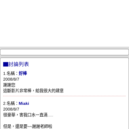
▇討論列表
1.名稱：
好棒
2008/8/7
謝謝您
這斷影片非常棒，給我很大的建意
2.名稱：
Miaki
2008/8/7
很豪華，害我口水一直滴.....
但是，還是要~~謝謝老師啦