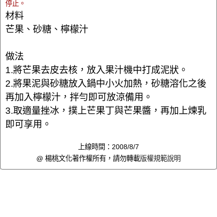
停止。
材料
芒果、砂糖、檸檬汁
做法
1.將芒果去皮去核，放入果汁機中打成泥狀。
2.將果泥與砂糖放入鍋中小火加熱，砂糖溶化之後
再加入檸檬汁，拌勻即可放涼備用。
3.取適量挫冰，撲上芒果丁與芒果醬，再加上煉乳
即可享用。
上線時間：2008/8/7
@ 楊桃文化著作權所有，請勿轉載
版權規範說明