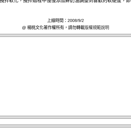
攪拌軟化，攪拌過程中慢慢添加鮮奶油調整到喜歡的軟硬度，即
上線時間：2008/9/2
@ 楊桃文化著作權所有，請勿轉載
版權規範說明