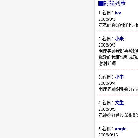
▇討論列表
1.名稱：
ivy
2008/9/3
陳老師妳好可愛也~
2.名稱：
小米
2008/9/3
明裡老師我好喜歡妳
妳教的我有試都成功
謝謝老師
3.名稱：
小牛
2008/9/4
明理老師謝謝妳好市
4.名稱：
文生
2008/9/5
老師妳好會炒菜很好
5.名稱：
angle
2008/9/16