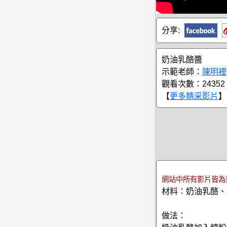
分享:
奶油乳酪醬
示範老師：
陳明裡
觀看次數：24352
【
更多精采影片
】
網站中所有影片皆為
材料：奶油乳酪、
做法：