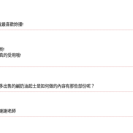
我最喜歡妳摟!
喲!
真的受用哦!
多出售的鹹奶油起士是如何做的內容有那些部份呢？
謝謝老師