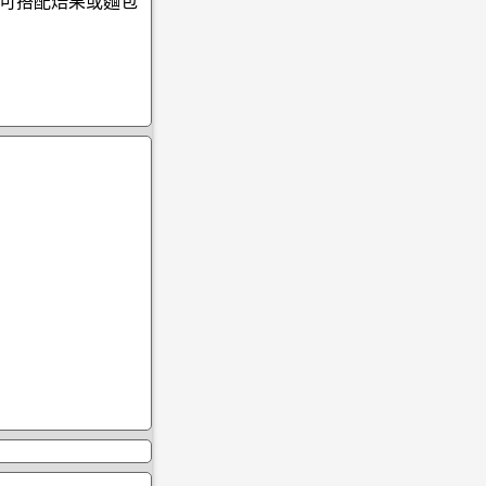
可搭配焙果或麵包