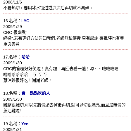
2008/11/6
不要热切，要用冰水镇过或凉凉后再切就不易碎。
16.名稱：
LYC
2009/1/29
CRC-很幽默"
經過":若有更好方法告知我們.老師無私傳授 只有感謝 有批評也有尊
重與善意
17.名稱：
哈哈
2009/1/30
CRC的答覆好好笑喔！真有趣！再回去看一遍！嗯 ~ ~ 嘻嘻嘻嘻.....
哈哈哈哈哈哈....ㄎ ㄎ ㄎ
蔥油雞很好吃！謝謝老師。
18.名稱：
會一點點吃的人
2009/1/30
雞腿很難切,可以先將骨頭去掉後再切,就可以切很漂亮,而且是無骨的
蔥油雞喔!
19.名稱：
Yen
2009/1/31