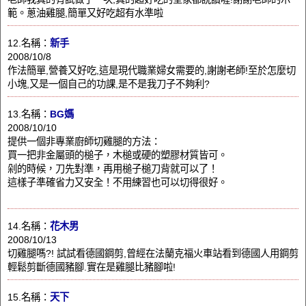
範。蔥油雞腿,簡單又好吃超有水準啦
12.名稱：
新手
2008/10/8
作法簡單,營養又好吃,這是現代職業婦女需要的,謝謝老師!至於怎麼切
小塊,又是一個自己的功課,是不是我刀子不夠利?
13.名稱：
BG媽
2008/10/10
提供一個非專業廚師切雞腿的方法：
買一把非金屬頭的槌子，木槌或硬的塑膠材質皆可。
剁的時候，刀先對準，再用槌子槌刀背就可以了！
這樣子準確省力又安全！不用練習也可以切得很好。
14.名稱：
花木男
2008/10/13
切雞腿嗎?! 試試看德國鋼剪,曾經在法蘭克福火車站看到德國人用鋼剪
輕鬆剪斷德國豬腳.實在是雞腿比豬腳啦!
15.名稱：
天下