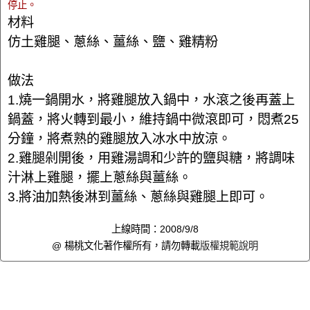
停止。
材料
仿土雞腿、蔥絲、薑絲、鹽、雞精粉
做法
1.燒一鍋開水，將雞腿放入鍋中，水滾之後再蓋上
鍋蓋，將火轉到最小，維持鍋中微滾即可，悶煮25
分鐘，將煮熟的雞腿放入冰水中放涼。
2.雞腿剁開後，用雞湯調和少許的鹽與糖，將調味
汁淋上雞腿，擺上蔥絲與薑絲。
3.將油加熱後淋到薑絲、蔥絲與雞腿上即可。
上線時間：2008/9/8
@ 楊桃文化著作權所有，請勿轉載
版權規範說明