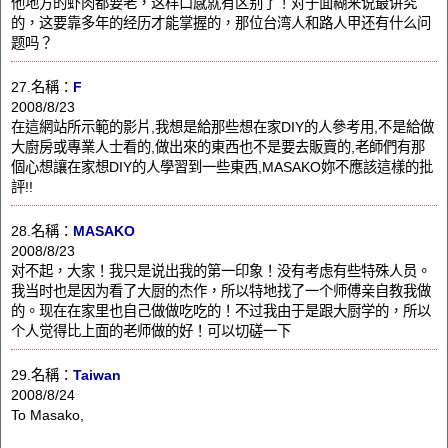
他地方的虾肉都要老，这样口感就有区别了！对于面糊来说最讲究
的，这要靠多年的经历才能掌握的，那位台湾人和路人甲还有什么问
题吗？
27.名稱：
F
2008/8/23
在這網站所示範的影片,我想是給那些想在家DIY的人參考用,不是給做
大廚房或專業人士看的,做出來的東西也不是要去販賣的,老師們有那
個心想讓在家想DIY的人學習到一些東西,MASAKO妳不應該這樣的批
評!!
28.名稱：
MASAKO
2008/8/23
对不起，大家！我只是说出我的第一印象！没有考虑有些特殊人员。
我当时也是因为看了大厨的杰作，所以特地找了一个师傅亲自教我做
的。现在在家里也自己做做吃吃的！不过我由于是跟大厨学的，所以
个人觉得比上面的老师做的好！可以切磋一下
29.名稱：
Taiwan
2008/8/24
To Masako,