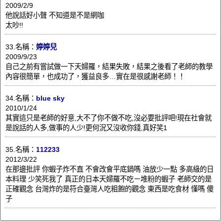
2009/2/9
他說話好小聲 不知道是不是網咖
太吵!!
33.名稱：
婷婷兒
2009/9/23
自己之前有嘗試做一下天婦羅，結果失敗，結果之後看了老師的教學
內容很簡單，也成功了，獲益良多…實在是很感謝老師！！
34.名稱：
blue sky
2010/1/24
其實這只是老師的好意,大不了你不做不吃,沒必要批評吧!現在社會就
是說話的人多,做事的人少!更何況又沒收你錢,真好笑1
35.名稱：
112233
2012/3/22
在那邊批評 你蝦子炸不直 不會改會平底鍋嗎 油放少一點 多高級的日
本料理 少笑死我了 真正的日本天婦羅不吃ㄧ堆粉的蝦子 老師交的是
正確觀念 台灣炸的是符合臺灣人吃粗飽的觀念 東西是吃食材 懂嗎 傻
子