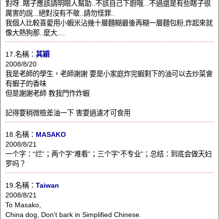
對呀..瞎子應該請明眼人幫助..不該自己下廚哦...不過還是有些瞎子很
厲害的說...絕對沒有不敬..請勿怪罪..
我個人比較喜愛用小蝦米沾幾十層麵糊最後再糊一層麵包粉,炸起來就
像大熱狗那..麼大....
17.名稱：
其穎
2008/8/20
我是老師的學生，老師謝謝 要是小家庭炸完蝦剩下的油可以去炒菜會
有蝦子的香味
但是謝謝老師 教我門作炸蝦
記得要稍微檢差油一下 害要過濾才可食用
18.名稱：
MASAKO
2008/8/21
一个字：“烂”；两个字“难看”；三个字“不专业”；总结：到底会做天妇
罗吗？
19.名稱：
Taiwan
2008/8/21
To Masako,
China dog, Don't bark in Simplified Chinese.