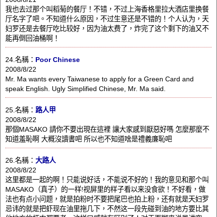
我也去过那个叫稻菊的餐厅！不错，不过上海香格里拉大酒店里换餐
厅名字了吧。不知道什么原因，不过生意还是不错的！个人认为，天
妇罗还是去餐厅吃比较好，因为油太费了，炸完了这个剩下的油又不
能再倒回油桶啊！
24.名稱：
Poor Chinese
2008/8/22
Mr. Ma wants every Taiwanese to apply for a Green Card and
speak English. Ugly Simplified Chinese, Mr. Ma said.
25.名稱：
路人甲
2008/8/22
那個MASAKO 請你不要出現在這裡 讓大家感到厭惡好嗎 怎麼那麼不
知道羞恥啊 大概沒讀書吧 所以也不知道啥是禮義廉恥吧
26.名稱：
大路人
2008/8/22
这里都是一起的啊！只能说好话，不能说不好的！我的意见和那个叫
MASAKO（真子）的一样!视屏里的样子看以来没食欲！不好看，做
法也有点小问题，就是拍粉时不要把尾巴也拍上粉，还有就是天妇罗
忌讳的就是把虾现在油里拖几下，不然这一段先碰到油的地方要比其