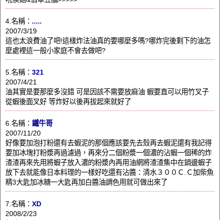
4.名稱：
.....
2007/3/19
這也太浪費油了吧!這樣炸法油真的要哪麼多嗎?哪炸完後剩下的油怎
麼處裡這一般小家庭不會去做吧?
5.名稱：
321
2007/4/21
油其實是要那麼多沒錯 可是因該不需要放麻油 蝦要直可以用竹叉子
從蝦後面叉好 等炸好以後再拔起來就好了
6.名稱：
鐵牛哥
2007/11/20
好像要加泡打粉還有去蝦泥的那個應該要先去殼再去蝦泥還有我記得
要加冰塊打粉漿再過濾過，再來分二個粉漿一個濃的沾蝦一個稀的炸
渣渣再來先用將蝦子放入濃的粉漿內再用油網將渣渣集中在鍋邊蝦子
放下去就能像日本料理的一樣好吃還有沾醬：清水３００Ｃ.Ｃ加柴魚
精3大匙加冰糖一大匙再加白醬油調色用就可做出來了
7.名稱：
XD
2008/2/23