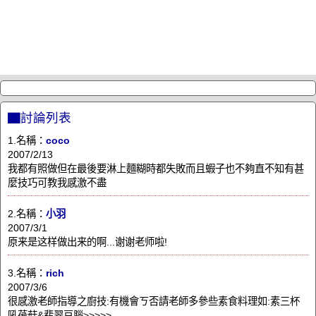
▇討論列表
1.名稱：
coco
2007/2/13
我都有照做但在最後要淋上麵糊時都失敗而且蝦子也不夠直不知有甚
麼技巧可教我感激不盡
2.名稱：
小羽
2007/3/1
原来是这样做出来的啊...谢谢老师啦!
3.名稱：
rich
2007/3/6
很感激老師指導之廚技:有機會ㄎ否請老師多參些素食料理如:素三杯
吼葔菇&翡翠豆腦>>>>>