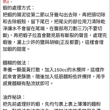
停止。
蝦的處理方式：
把蝦的腸泥從第二節以牙籤勾出去除，再把頭切除
和去除蝦殼，留下尾巴，把尾尖的部位用刀清除乾
淨讓水不會留在尾端，在腹部用刀劃三刀(不要切
斷)，再把蝦子拉直會聽見筋有斷裂的聲音，處理完
蝦後，灑上少許的鹽與胡椒(正反都要)，這樣會增
加蝦的甜度。
麵糊的做法：
準備一顆蛋黃打散，加入150cc的水攪拌，這樣炸
起來會更酥脆，隨後加入低筋麵粉些許攪拌，用手
感覺麵糊有點流狀即可。
油炸秘訣：
把先前處理好的蝦，先均勻裹上裹上薄薄的麵粉