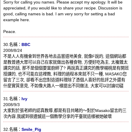
Sorry for calling you names. Please accept my apology. It will be
appreciated, if you would like to share your recipe. Discussion is
good, calling names is bad. I am very sorry for setting a bad
example here.
Peace.
30.名稱：
BBC
2008/8/24
不是人人有機會到世界各地去品嘗道地美食, 就像F說的, 這個網站都
是教普通大眾可以自己在家就做出各種食物, 方便好吃為主, 太複雜太
講究的話, 那不是個個要當廚師了? 再說真正講究的教學楊桃是有開班
授課的, 也不可能在這裡教, 料理的過程本來就不只一種, MASAKO您
留言了三次, 卻看不出您對這道料理除了憑個人喜好的批評之外還有
什麼實質意見, 不如像大路人一樣提出不同做法, 大家可以討論切磋
31.名稱：
Ivy
2008/9/3
大家對於張老師的認真教導,都是有目共睹的～對於Masako留言的三
次內容,我感到很遺憾這一個教學分享的平臺就這樣被她破壞
32.名稱：
Smile_Pig