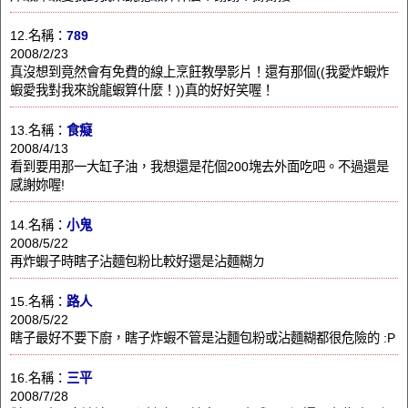
12.名稱：
789
2008/2/23
真沒想到竟然會有免費的線上烹飪教學影片！還有那個((我愛炸蝦炸
蝦愛我對我來說龍蝦算什麼！))真的好好笑喔！
13.名稱：
食癡
2008/4/13
看到要用那一大缸子油，我想還是花個200塊去外面吃吧。不過還是
感謝妳喔!
14.名稱：
小鬼
2008/5/22
再炸蝦子時瞎子沾麵包粉比較好還是沾麵糊ㄉ
15.名稱：
路人
2008/5/22
瞎子最好不要下廚，瞎子炸蝦不管是沾麵包粉或沾麵糊都很危險的 :P
16.名稱：
三平
2008/7/28