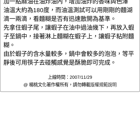
加一點麻油在油炸油內，增加油炸的香味與色澤
油溫大約為180度，而油溫測試可以用剛剛的麵湖
滴一兩滴，看麵糊是否有迅速散開為基準。
先拿住蝦子尾，讓蝦子在油中過油幾下，再放入蝦
子至鍋中，接著淋上麵糊在蝦子上，讓蝦子粘附麵
糊。
由於蝦子的含水量較多，鍋中會較多的泡泡，等平
靜後可用筷子去碰觸感覺是酥脆即可完成。
上線時間：2007/11/29
@ 楊桃文化著作權所有，請勿轉載
版權規範說明