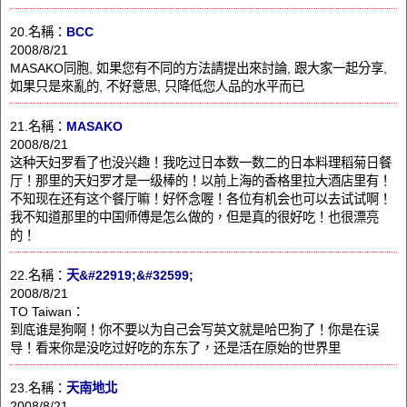
20.名稱：
BCC
2008/8/21
MASAKO同胞, 如果您有不同的方法請提出來討論, 跟大家一起分享,
如果只是來亂的, 不好意思, 只降低您人品的水平而已
21.名稱：
MASAKO
2008/8/21
这种天妇罗看了也没兴趣！我吃过日本数一数二的日本料理稻菊日餐
厅！那里的天妇罗才是一级棒的！以前上海的香格里拉大酒店里有！
不知现在还有这个餐厅嘛！好怀念喔！各位有机会也可以去试试啊！
我不知道那里的中国师傅是怎么做的，但是真的很好吃！也很漂亮
的！
22.名稱：
天&#22919;&#32599;
2008/8/21
TO Taiwan：
到底谁是狗啊！你不要以为自己会写英文就是哈巴狗了！你是在误
导！看来你是没吃过好吃的东东了，还是活在原始的世界里
23.名稱：
天南地北
2008/8/21