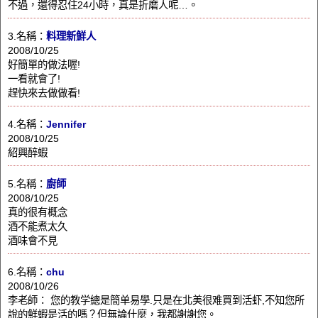
不過，還得忍住24小時，真是折磨人呢…。
3.名稱：
料理新鮮人
2008/10/25
好簡單的做法喔!
一看就會了!
趕快來去做做看!
4.名稱：
Jennifer
2008/10/25
紹興醉蝦
5.名稱：
廚師
2008/10/25
真的很有概念
酒不能煮太久
酒味會不見
6.名稱：
chu
2008/10/26
李老師： 您的教学總是簡单易學.只是在北美很难買到活虾,不知您所
說的鮮蝦是活的嗎？但無論什麼，我都謝謝您。