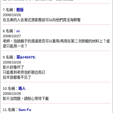
7.名稱：
酷版
2008/10/26
在北美的人去港式酒家應該可以向他們買活海鮮喔
8.名稱：
ni
2008/10/27
老師，泡過蝦子的酒湯是否可以重用/再用在第二次醉蝦的材料上？或
是只能用一次？
9.名稱：
菜&#40479;
2008/10/28
影片好像坏了
只能看到老师泡虾那边而已
后半部都看不见了
10.名稱：
路人
2008/10/28
影片沒問題，請耐心等待下載
11.名稱：
Sam Fu