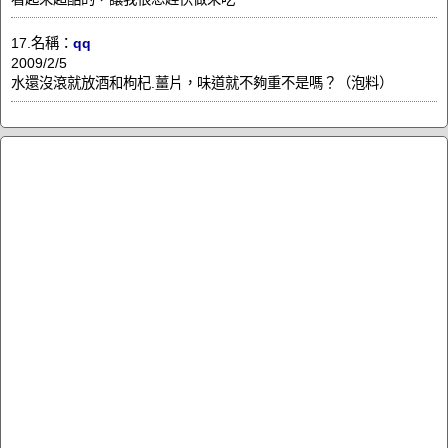
17.名稱：
qq
2009/2/5
水還沒滾就放酒和枸杞.薑片，味道就不夠重不是嗎？（泡料）