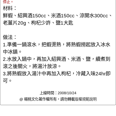
停止。
材料：
鮮蝦、紹興酒150cc、米酒150cc、涼開水300cc、
老薑片20g、枸杞少許、鹽1大匙
做法：
1.準備一鍋滾水，把蝦燙熟，將熟蝦撈起放入冰水
中冰鎮。
2.水放入鍋中，再加入紹興酒、米酒、鹽，續煮到
滾之後關火，將湯汁放涼。
3.將熟蝦放入湯汁中再加入枸杞，冷藏入味24hr即
可。
上線時間：2008/10/24
@ 楊桃文化著作權所有，請勿轉載
版權規範說明