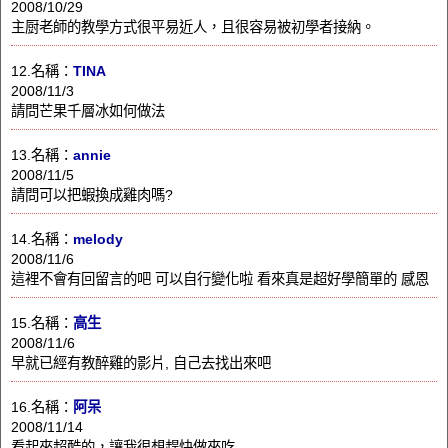
2008/10/29
主厨老師的教學方式很平易近人，且很容易被初學者接納。
12.名稱：
TINA
2008/11/3
請問芒果千層冰如何做法
13.名稱：
annie
2008/11/5
請問可以把蝦換成雞肉嗎?
14.名稱：
melody
2008/11/6
這裡不會有回留言的吧 可以自行變化啦 看來真是超好學簡單的 感恩
15.名稱：
高生
2008/11/6
早就已經有教醉雞的影片, 自己去找出來吧
16.名稱：
阿呆
2008/11/14
看起來超酷的，讓我很想趕快做來吃