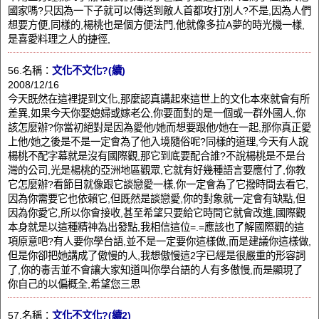
國家嗎?只因為一下子就可以傳送到敵人首都攻打別人?不是,因為人們
想要方便,同樣的,楊桃也是個方便法門,他就像多拉A夢的時光機一樣,
是喜愛料理之人的捷徑,
56.名稱：
文化不文化?(續)
2008/12/16
今天既然在這裡提到文化,那麼認真講起來這世上的文化本來就會有所
差異,如果今天你娶媳婦或嫁老公,你要面對的是一個或一群外國人,你
該怎麼辦?你當初絕對是因為愛他/她而想要跟他/她在一起,那你真正愛
上他/她之後是不是一定會為了他入境隨俗呢?同樣的道理,今天有人說
楊桃不配字幕就是沒有國際觀,那它到底要配合誰?不說楊桃是不是台
灣的公司,光是楊桃的亞洲地區觀眾,它就有好幾種語言要應付了,你教
它怎麼辦?看節目就像跟它談戀愛一樣,你一定會為了它撥時間去看它,
因為你需要它也依賴它,但既然是談戀愛,你的對象就一定會有缺點,但
因為你愛它,所以你會接收,甚至希望只要給它時間它就會改進,國際觀
本身就是以這種精神為出發點,我相信這位=.=應該也了解國際觀的這
項原意吧?有人要你學台語,並不是一定要你這樣做,而是建議你這樣做,
但是你卻把她講成了傲慢的人,我想傲慢這2字已經是很嚴重的形容詞
了,你的毒舌並不會讓大家知道叫你學台語的人有多傲慢,而是顯現了
你自己的以偏概全,希望您三思
57.名稱：
文化不文化?(續2)