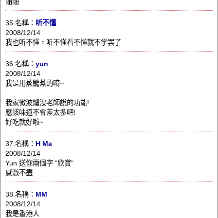
謝謝
35.名稱：
听不懂
2008/12/14
我也听不懂，听不懂看不懂就不学罢了
36.名稱：
yun
2008/12/14
我是用蒸籠蒸的唷~
我家微波爐沒老師說的功能!
應該味道不會差太多吧!
好吃就好啦~
37.名稱：
H Ma
2008/12/14
Yun 送你兩個字 "欣賞"
感激不盡
38.名稱：
MM
2008/12/14
我是香港人