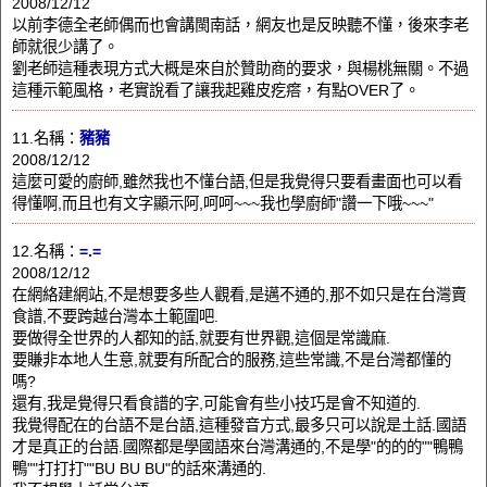
2008/12/12
以前李德全老師偶而也會講閩南話，網友也是反映聽不懂，後來李老
師就很少講了。
劉老師這種表現方式大概是來自於贊助商的要求，與楊桃無關。不過
這種示範風格，老實說看了讓我起雞皮疙瘩，有點OVER了。
11.名稱：
豬豬
2008/12/12
這麼可愛的廚師,雖然我也不懂台語,但是我覺得只要看畫面也可以看
得懂啊,而且也有文字顯示阿,呵呵~~~我也學廚師"讚一下哦~~~"
12.名稱：
=.=
2008/12/12
在網絡建網站,不是想要多些人觀看,是邁不通的,那不如只是在台灣賣
食譜,不要跨越台灣本土範圍吧.
要做得全世界的人都知的話,就要有世界觀,這個是常識麻.
要賺非本地人生意,就要有所配合的服務,這些常識,不是台灣都懂的
嗎?
還有,我是覺得只看食譜的字,可能會有些小技巧是會不知道的.
我覺得配在的台語不是台語,這種發音方式,最多只可以說是土話.國語
才是真正的台語.國際都是學國語來台灣溝通的,不是學"的的的""鴨鴨
鴨""打打打""BU BU BU"的話來溝通的.