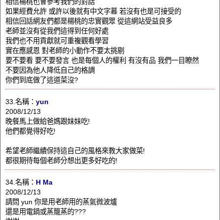
相信楊桃也會參考我們的對話
如果經費允許 或許以後就有中文字幕 若沒有也是可接受的
相信回話網友們都是楊桃的忠實觀眾 從這網站受益良多
老師並沒有從我們這得到任何好處
我們也不用貢獻就可重複觀看學習
實在應感恩 對老師的小動作不要太挑剔
要不要看 要不要發言 也是每個人的權利 有沒有品 我們一目瞭然
不要因為他人降低自己的格調
你們到底做了這道菜沒?
33.名稱：
yun
2008/12/13
晚餐馬上做給爸媽跟妹妹吃!
他們都覺得好吃!
希望老師繼續保持這自己的風格來教大家做菜!
都很期待每個老師分想出更多好吃的!
34.名稱：
H Ma
2008/12/13
請問 yun 你是用老師用的蒸氣微波爐
還是用電鍋或蒸籠蒸的???