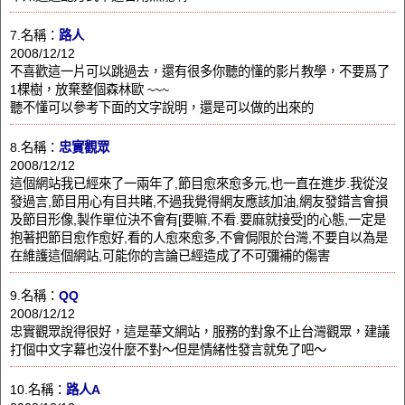
7.名稱：
路人
2008/12/12
不喜歡這一片可以跳過去，還有很多你聽的懂的影片教學，不要爲了
1棵樹，放棄整個森林歐 ~~~
聽不懂可以參考下面的文字說明，還是可以做的出來的
8.名稱：
忠實觀眾
2008/12/12
這個網站我已經來了一兩年了,節目愈來愈多元,也一直在進步.我從沒
發過言,節目用心有目共睹,不過我覺得網友應該加油,網友發錯言會損
及節目形像,製作單位決不會有[要嘛,不看.要麻就接受]的心態,一定是
抱著把節目愈作愈好,看的人愈來愈多,不會侷限於台灣,不要自以為是
在維護這個網站,可能你的言論已經造成了不可彌補的傷害
9.名稱：
QQ
2008/12/12
忠實觀眾說得很好，這是華文網站，服務的對象不止台灣觀眾，建議
打個中文字幕也沒什麼不對～但是情緒性發言就免了吧～
10.名稱：
路人A