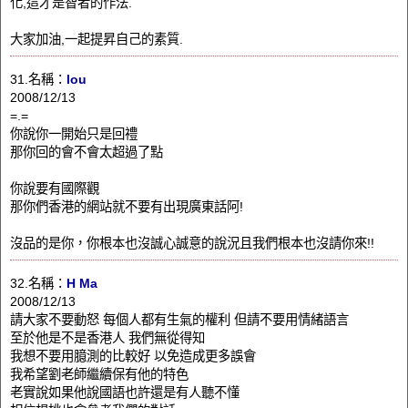
化,這才是智者的作法.
大家加油,一起提昇自己的素質.
31.名稱：
lou
2008/12/13
=.=
你說你一開始只是回禮
那你回的會不會太超過了點
你說要有國際觀
那你們香港的網站就不要有出現廣東話阿!
沒品的是你，你根本也沒誠心誠意的說況且我們根本也沒請你來!!
32.名稱：
H Ma
2008/12/13
請大家不要動怒 每個人都有生氣的權利 但請不要用情緒語言
至於他是不是香港人 我們無從得知
我想不要用臆測的比較好 以免造成更多誤會
我希望劉老師繼續保有他的特色
老實說如果他說國語也許還是有人聽不懂