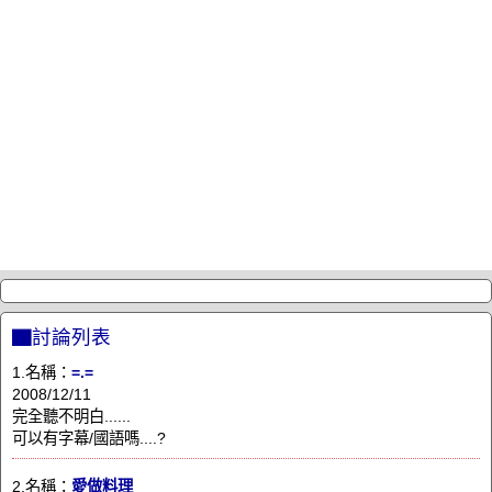
▇討論列表
1.名稱：
=.=
2008/12/11
完全聽不明白......
可以有字幕/國語嗎....?
2.名稱：
愛做料理