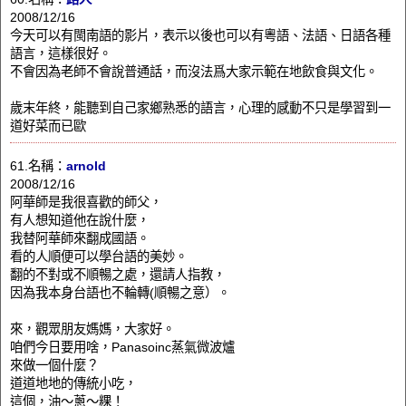
2008/12/16
今天可以有閩南語的影片，表示以後也可以有粵語、法語、日語各種
語言，這樣很好。
不會因為老師不會說普通話，而沒法爲大家示範在地飲食與文化。
歲末年終，能聽到自己家鄉熟悉的語言，心理的感動不只是學習到一
道好菜而已歐
61.名稱：
arnold
2008/12/16
阿華師是我很喜歡的師父，
有人想知道他在說什麼，
我替阿華師來翻成國語。
看的人順便可以學台語的美妙。
翻的不對或不順暢之處，還請人指教，
因為我本身台語也不輪轉(順暢之意）。
來，觀眾朋友媽媽，大家好。
咱們今日要用啥，Panasoinc蒸氣微波爐
來做一個什麼？
道道地地的傳統小吃，
這個，油～蔥～粿！