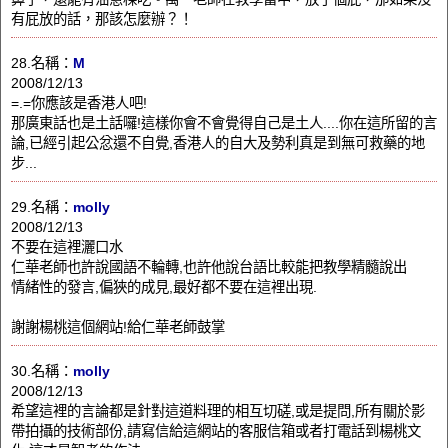
有屁放的話，那該怎麼辦？！
28.名稱：
M
2008/12/13
=.=你應該是香港人吧!
那廣東話也是土話囉!這樣你會不會覺得自己是土人....你在這所留的言
論,已經引起公忿還不自覺,香港人的自大及勢利真是到無可救藥的地
步...
29.名稱：
molly
2008/12/13
不要在這裡灑口水
仁華老師也許說國語不輪轉,也許他說台語比較能把教學精髓說出
情緒性的發言,偏狹的成見,最好都不要在這裡出現.
謝謝楊桃這個網站!給仁華老師鼓掌
30.名稱：
molly
2008/12/13
希望這裡的言論都是針對這道料理的相互切磋,或是提問,所有關於影
帶拍攝的技術部份,請寫信給這網站的客服信箱或者打電話到楊桃文