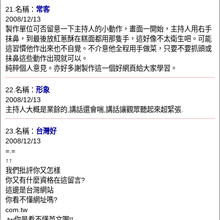
21.名稱：
常客
2008/12/13
製作單位可否留意一下主持人的小動作，畫面一開始，主持人用右手
抺鼻，到最後放紅蔥酥在糕面都用那隻手，這好像不太衛生吧。可能
這習慣他作出來也不自覺。不介意他全程用手做菜，只要不要抓頭或
抺鼻這些動作出現就可以。
純粹個人意見。亦好多謝製作這一個好網頁給大家學習。
22.名稱：
形象
2008/12/13
主持人大概是業餘的,講話還會喘,講話讓觀眾聽起來超緊張.
23.名稱：
台灣好
2008/12/13
=.=
↑↑
我們批評你又怎樣
你又有什麼資格在這留言?
這邊是台灣網站
你看不懂網址嗎?
com.tw
.tw你是看不懂英文喔!!