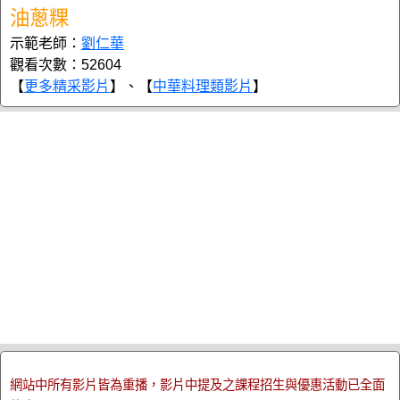
油蔥粿
示範老師：
劉仁華
觀看次數：52604
【
更多精采影片
】、【
中華料理類影片
】
網站中所有影片皆為重播，影片中提及之課程招生與優惠活動已全面