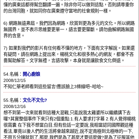
懂的廣東話都得幫您翻譯一遍。除非你可以做到這點，否則請尊重你
的台灣同胞，就如同你在廣東遵守當地的社會規則一樣。
6) 網路無遠弗屆，我們因為網路，欣賞到更為多元的文化。所以網路
無國界，並不表示思維要更單一，語言要更壟斷。請勿曲解網路無國
界的含意。
7) 如果對我們的影片有任何看不懂的地方，下面有文字解說。如果還
有疑問，請在網路上提出來，楊桃文化和很多熱心的網友，都會不吝
嗇幫助解答。文字無禮，言語攻擊，本身就是讓飲食文化倒退。
54.名稱：
開心廚娘
2008/12/15
不知仁華老師看到這些留言!應該臉上3條線吧~哈哈~
55.名稱：
文化不文化?
2008/12/16
想不到第一次來就看到這種大混戰,只能說我太雞婆所以繼續講下去
囉?其實整個事件下來只有2個重點:1.有人要求打字幕 2.有人覺得楊桃
很窩囊 在下我不想當白目,但有些話一定要說,我相當認同國際觀這種
看法,畢竟以後人們的生活將會越來越近,說不定南極到北極咻的一下,
不用五分鐘就到了,那麼,我們是為了甚麼才要這麼做?是為了征服其他