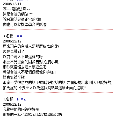
2008/12/11
啊~~ 沒辦法啊~~
這是台灣的網站 ^^
說台灣話是很正常的呀!!
你也可以趁機學學台灣話喔!!
3.名稱：
=.=
2008/12/12
原來現在的台灣人是那麼狹窄的呀?
現在見識到了.
以前台灣人不是這樣的呀.
那麼不見世面的固步自封,心胸小氣,
那你就慢慢去塘水滾塘魚吧!!
希望台灣人不是個個都像你這樣!!
簡直無禮至極.
那麼不受得意見的話,只想聽好說話的話,弄個板規出來,叫人只說好的,
拍馬屁的,不要令人以為這個網站是這麼正面而進取!!
4.名稱：
H Ma
2008/12/12
我覺得他的回答很好啊
他說的一點也沒錯 可以趁機學學台語