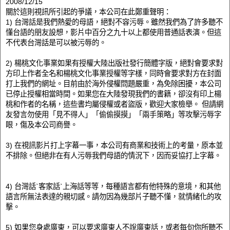
2008/12/15
關於這則視訊所引起的爭議，本公司在此鄭重聲明：
1) 台灣話是我們熱愛的母語，絕對不容污辱。雖然我們為了許多聽不
懂台語的朋友設想，影片中百分之九十以上都使用普通話表演。但這
不代表台灣話是可以被污辱的。
2) 楊桃文化事業如果有授權大陸出版社發行簡體字版，絕對會要求對
方印上作者全名和楊桃文化事業授權等字樣，同時會要求對方在封面
打上我們的網址。目前由於海外侵權問題嚴重，為免除困擾，本公司
已停止授權相當時間。如果您在大陸發現我們的書籍，卻沒有印上楊
桃和作者的名稱，這些書均屬侵權或者盜版，歡迎大家檢舉。 但請網
友發言勿使用「見不得人」「偷偷摸摸」「兩手策略」等攻擊污辱字
眼，傷及本公司商譽。
3) 在視訊影片打上字幕一事，本公司有商業和技術上的考量，原本並
不排除。但絕非在有人污辱我們母語的情況下，因而妥協打上字幕。
4) 台灣話ˋ客家話ˋ上海話等等，每種語言都有他特殊的意境，和其他
語言所無法表達的親切感。請勿因為幾部片子聽不懂，就情緒化的攻
擊。
5) 如果您身處廣東，可以要求廣東人不說廣東話，或者每句你所聽不