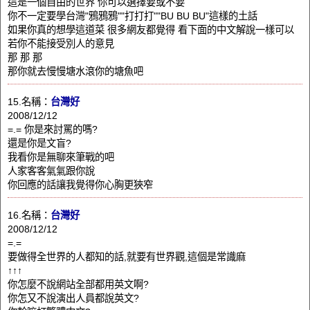
這是一個自由的世界 你可以選擇要或不要
你不一定要學台灣"鴉鴉鴉""打打打""BU BU BU"這樣的土話
如果你真的想學這道菜 很多網友都覺得 看下面的中文解說一樣可以
若你不能接受別人的意見
那 那 那
那你就去慢慢塘水滾你的塘魚吧
15.名稱：
台灣好
2008/12/12
=.= 你是來討罵的嗎?
還是你是文盲?
我看你是無聊來筆戰的吧
人家客客氣氣跟你說
你回應的話讓我覺得你心胸更狹窄
16.名稱：
台灣好
2008/12/12
=.=
要做得全世界的人都知的話,就要有世界觀,這個是常識麻
↑↑↑
你怎麼不說網站全部都用英文啊?
你怎又不說演出人員都說英文?