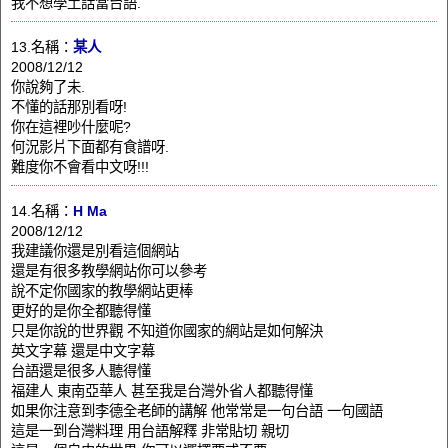
我不想學土話當台語.
13.名稱：
某人
2008/12/12
你說夠了未.
不懂的話那別看呀!
你在這裡吵什麼呢?
何況影片下面都有食譜呀.
難度你不會看中文呀!!!
14.名稱：
H Ma
2008/12/12
我建議你還是別看這個網站
還是有很多教學網站你可以參考
說不定你國家的教學網站更棒
更好的是你全都聽得懂
只是你說的世界觀 不知道你國家的網站是如何解決
英文字幕 還是中文字幕
台語還是很多人聽得懂
福建人 東南亞華人 甚至我是台灣外省人都聽得懂
如果你注意到李德全老師的講解 他常常是一句台語 一句國語
這是一到台灣料理 用台語解釋 非常貼切 親切