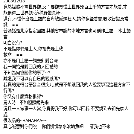
2008/12/13
竟然媒體不需世界觀,反而要觀眾懂上世界幾百上千的方言才能看,才
能稱得上世界觀~這種野蠻真棒~
還有,不懂什麼是土語的自卑敏感燥狂人,請你多些看書,吸收智識及常
識....=.=..
普通話是北京指定國語,其他省市說的本地方言也可稱作土語....本土語
言.
明白沒有?
不是指你們是土人,你祖先是土佬....
救命....=.=....
亦不是用土語一詞去針對台灣....
我一開始是對回我的人回禮的.
不知為何會關你的事了~?
難道我不可以有自已的觀感嗎?
我真的覺得台語發音很突兀,就是不想跟回我的人說要學習這種方言不
行嗎?
你又有什麼資格批評?
罵人時...不如照照鏡先啦...
況且一人做事一人當,你覺得我不好,你可以回我,不要燒到去祖先家人
處,
很沒品的~HAHAHAA~~
真心誠意對你們說....你們慢慢塘水滾塘魚吧.....請我也不來.