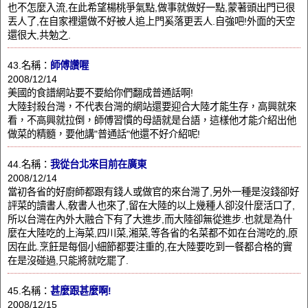
也不怎麼入流,在此希望楊桃爭氣點,做事就做好一點,蒙著頭出門已很
丟人了,在自家裡還做不好被人追上門奚落更丟人.自強吧!外面的天空
還很大,共勉之.
43.名稱：
師傅讚喔
2008/12/14
美國的食譜網站要不要給你們翻成普通話啊!
大陸封殺台灣，不代表台灣的網站還要迎合大陸才能生存，高興就來
看，不高興就拉倒，師傅習慣的母語就是台語，這樣他才能介紹出他
做菜的精髓，要他講"普通話"他還不好介紹呢!
44.名稱：
我從台北來目前在廣東
2008/12/14
當初各省的好廚師都跟有錢人或做官的來台灣了,另外一種是沒錢卻好
評菜的讀書人,敎書人也來了,留在大陸的以上幾種人卻沒什麼活口了,
所以台灣在內外大融合下有了大進步,而大陸卻無從進步.也就是為什
麼在大陸吃的上海菜,四川菜,湘菜,等各省的名菜都不如在台灣吃的,原
因在此.烹飪是每個小細節都要注重的,在大陸要吃到一餐都合格的實
在是沒碰過,只能將就吃罷了.
45.名稱：
甚麼跟甚麼啊!
2008/12/15