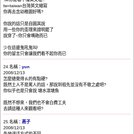
tw=taiwan台灣英文縮寫
你再去念幼稚園好嗎?
你說的話只是自圓其說
用一些你的歪理來證明罷了
說穿了~你只會嘴砲而已
少在這邊鬼吼鬼叫!
你的留言只會讓我們看不起你而已
24.名稱：
yun
2008/12/13
怎麼總覺得ㄠ的有點硬?
既然土人不是罵人的話，那說到祖先並沒有不敬之處吧?
你似乎也是只會說 塘水滾塘魚
既然不想來，我們也不會白費工夫
去請這種人來觀看吧?
25.名稱：
燕子
2008/12/13
各地讲话方式的不同