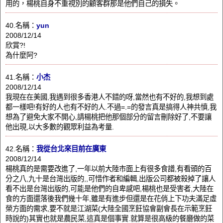
用的，楊桃自身不重視別的顧客群那是他們自己的損失。
40.名稱：
yun
2008/12/14
欣賞?!
為什麼阿?
41.名稱：
小杰
2008/12/14
我現在在美國,我遇到很多香港人不錯的呀,當然也有不好的,我想到處
都一樣吧!有好的人也有不好的人.不過=.=的發言真是搞得人神共憤,我
想為了避免大家不開心,請楊桃把他那個部分的留言刪除好了,不要讓
他出現,以大多數的觀眾利益為考量.
42.名稱：
我從台北來目前在廣東
2008/12/14
楊桃真的是需要改進了,一年以前大陸市面上有很多食譜,有看頭的百
分之八,九十是台灣出版的,,可惜作者和編輯,出版公司都被殺掉了讓人
看不出是台灣出版的,可能是他們的自卑感吧,楊桃也是受害者,大陸在
食的方面還落後我們幾十年,雖是有進步但還是在花俏上下功夫滿足虛
榮方面的需求,要不就是江湖菜(大陸全國烹飪協會副會長在示範烹飪
時說的)其實也就是農民菜,這真是個事實.就算是很高級的餐廳做的菜