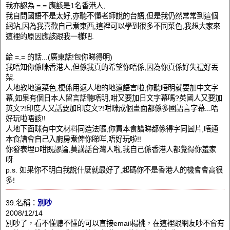
我亦認為 =.= 應該是1名香港人,
我自問國語不是太好,亦聽不懂老師說的台語,但是我仍然常常到這個
網站,因為我喜歡自己煮東西,這裡可以學到很多不同菜色,我想大家來
這裡的原因應該跟我一樣吧.
給 =.= 的話...(廣東話!包你睇得明)
我唔知你係咪香港人,但係我真的希望你唔係,因為你真係好失禮好丟
架.
人地教地道菜色,梗係用返人地的地道語言啦,你聽唔明就要加中文字
幕,如果有個日本人留言話聽唔明,咁又要加日文字幕嗎?英國人又要加
英文?!印度人又話要加印度文?!咁咪成個畫面都係多國語言字幕...唔
好玩啦唔該!!
人地下面咪有中文材料同造法囉,你買本食譜睇都係得字同圖片,唔通
本食譜會自己入廚房煮俾你睇咩,唔好玩啦!!
你發表埋D咁既謬論,莫講話台灣人啦,我自己係香港人都覺得你羞家
呀.
p.s. 如果你不明白我說什麼就最好了,起碼你不是香港人的機會會高很
多!
39.名稱：
別吵
2008/12/14
別吵了，看不懂聽不懂的可以直接email楊桃，在這裡跟網友吵不會有