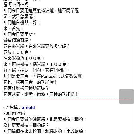
喔呵～呵～呵
咱們今日要用這蒸氣微波爐，這不簡單喔
是，就是怎麼講，
咱們這台機器，好！
來，首先，
咱們今日要用啥，
做這個油蔥粿，
要在來米粉，在來米粉要放多少呢？
要放１００克，
在來米粉放１００克，
來，再來摻這，糯米粉，１００克，
好，還、還要一個粉，它這個相同，
咱們是要三合一，這Panasoinc蒸氣微波爐
它也一樣有三合一的功能喔！
它有什麼樣三種功能呢？
它有蒸氣、烘烤、微波，三種的功能囉！
62.名稱：
arnold
2008/12/16
咱們今日要做的油蔥粿，也是要摻這三種粉，
為什麼要摻這三種粉呢？
咱們這個在來米粉啊，和糯米粉，比較軟綿，