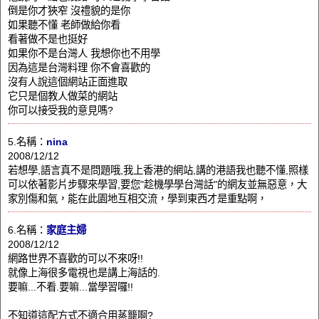
倒是你才狹窄 沒禮貌的是你
如果聽不懂 老師做給你看
看著做不是也挺好
如果你不是台灣人 我想你也不用學
因為這是台灣料理 你不會喜歡的
沒有人說這個網站正面進取
它只是個教人做菜的網站
你可以接受我的意見嗎?
5.名稱：
nina
2008/12/12
若想學,語言真不是問題哦,我上香港的網站,講的港語我也聽不懂,照樣
可以依著影片步驟來學習,要您"趁機學學台灣話"的網友並無惡意，大
家別傷和氣，能在此園地互相交流，學到東西才是重點啊，
6.名稱：
家庭主婦
2008/12/12
網路世界不喜歡的可以不來呀!!
就像上海很多電視也是講上海話的.
要嘛...不看.要嘛...當學習囉!!
不知道這配方式不適合用蒸籠啊?