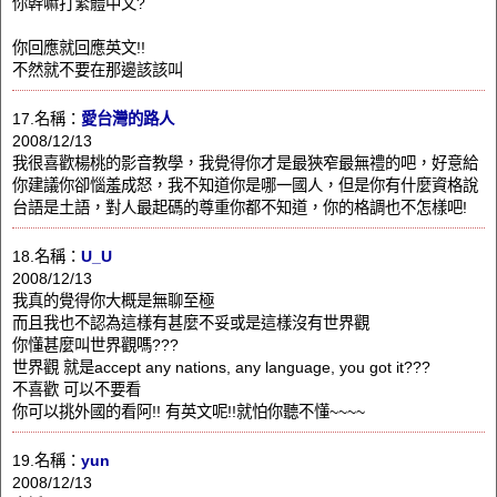
你幹嘛打繁體中文?
你回應就回應英文!!
不然就不要在那邊該該叫
17.名稱：
愛台灣的路人
2008/12/13
我很喜歡楊桃的影音教學，我覺得你才是最狹窄最無禮的吧，好意給
你建議你卻惱羞成怒，我不知道你是哪一國人，但是你有什麼資格說
台語是土語，對人最起碼的尊重你都不知道，你的格調也不怎樣吧!
18.名稱：
U_U
2008/12/13
我真的覺得你大概是無聊至極
而且我也不認為這樣有甚麼不妥或是這樣沒有世界觀
你懂甚麼叫世界觀嗎???
世界觀 就是accept any nations, any language, you got it???
不喜歡 可以不要看
你可以挑外國的看阿!! 有英文呢!!就怕你聽不懂~~~~
19.名稱：
yun
2008/12/13