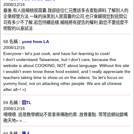
2008/12/16
最後,有人說楊桃很窩囊,我卻這位仁兄應該多去查點資料,了解別人的
企業經營方法,一昧的抹黑別人是窩囊的公司,也只會顯現您對這間公
司有多少不了解,若您持續這樣,楊桃將有提告的權利,勸您不要這麼不
明智的以身試法
58.名稱：
yomi from LA
2008/12/16
Everyone~ let's just cook, and have fun learning to cook!
I don't understand Taiwanese, but I don't care, because this
website is about COOKING, NOT about language. Without this site
I wouldn't even know these food existed, and I really appreciate the
teachers taking time to show us on the videos. So let's focus on
yummy food, not on attacking other people. We are all chinese
after all~! =)
59.名稱：
囧TL
2008/12/16
喂喂喂..這是教學網站不是拿來嘴砲的黑..放尊重點..等等這網站變嘴
砲天地= =....
60.名稱：
路人