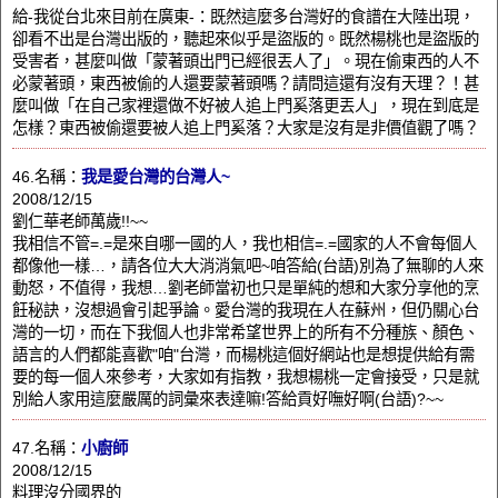
給-我從台北來目前在廣東-：既然這麼多台灣好的食譜在大陸出現，
卻看不出是台灣出版的，聽起來似乎是盜版的。既然楊桃也是盜版的
受害者，甚麼叫做「蒙著頭出門已經很丟人了」。現在偷東西的人不
必蒙著頭，東西被偷的人還要蒙著頭嗎？請問這還有沒有天理？！甚
麼叫做「在自己家裡還做不好被人追上門奚落更丟人」，現在到底是
怎樣？東西被偷還要被人追上門奚落？大家是沒有是非價值觀了嗎？
46.名稱：
我是愛台灣的台灣人~
2008/12/15
劉仁華老師萬歲!!~~
我相信不管=.=是來自哪一國的人，我也相信=.=國家的人不會每個人
都像他一樣…，請各位大大消消氣吧~咱答給(台語)別為了無聊的人來
動怒，不值得，我想…劉老師當初也只是單純的想和大家分享他的烹
飪秘訣，沒想過會引起爭論。愛台灣的我現在人在蘇州，但仍關心台
灣的一切，而在下我個人也非常希望世界上的所有不分種族、顏色、
語言的人們都能喜歡"咱"台灣，而楊桃這個好網站也是想提供給有需
要的每一個人來參考，大家如有指教，我想楊桃一定會接受，只是就
別給人家用這麼嚴厲的詞彙來表達嘛!答給貢好嘸好啊(台語)?~~
47.名稱：
小廚師
2008/12/15
料理沒分國界的