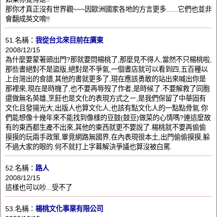
那你才真正沒有世界觀~~~因歐洲國家各地的方言更多......它們也並非
會翻成英文唷!!
51.名稱：
我從台北來目前在廣東
2008/12/15
為什麼要蒙著頭出門?那就要問楊桃了,那麼見不得人,當然不只楊桃啦,
那些書絕對不是盜版,絕對是不爭氣,一個書店就可以看到四,五百種以
上台灣出的食譜,其他的書就更多了,現在應該勇敢的站出來喊出你是
那裡來,現在是時機了,也不要再辱歿了作者,是時候了.不要解救了同胞
還做無名英雄,烹飪也是文化的表現方式之ㄧ,是我們保留了中華固有
文化且發揚光大,出版人也算文化人,也該有點文化人的一點點骨氣.你
們能想像十幾年來不能找到像樣的豆鼓(鼓豆)做菜的心情嗎?連這麼故
有的東西都生產不出來,其他的東西就更不要說了.楊桃就不要再偷偷
摸摸的玩兩手政策,畢竟網路無國界,在內表現很本土,出門偷偷摸摸,躲
不過大家的眼的.何不就打上字幕解決爭議也算沒被白罵.
52.名稱：
路人
2008/12/15
這樣也可以吵...受不了
53.名稱：
楊桃文化事業有限公司