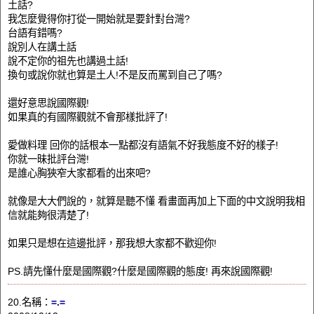
土話?
我怎麼覺得你打從一開始就是要針對台灣?
台語有錯嗎?
說別人在講土話
說不定你的祖先也講過土話!
換句或說你就也算是土人!不是反而罵到自己了嗎?
還好意思說國際觀!
如果真的有國際觀就不會那樣批評了!
愛做料理 回你的話根本一點都沒有語氣不好我態度不好的樣子!
你就一昧批評台灣!
是誰心胸狹窄大家都看的出來吧?
就像是大大們說的，就算是聽不懂 看畫面再加上下面的中文說明我相
信就能夠很清楚了!
如果只是想在這邊批評，那我想大家都不歡迎你!
PS.請先懂什麼是國際觀?什麼是國際觀的態度! 再來說國際觀!
20.名稱：
=.=