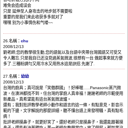
难免会造成误会
只是 延伸至人身攻击的地步就不需要啦
重要的是我们来此收获多多就对了
嘿嘿 别为小事情伤和气喽~~
26.名稱：
chu
2008/12/13
劉老師;您的教學很生動,您的語氣以及台語中夾帶台灣國語又可受又
令人難忘.只是我自已还沒見過蒸氣微波,很想有一台.做起事來就方便
多了.三種粉調勻又用冷水又用热水這是訣招.先謝了.
27.名稱：
幼幼
2008/12/13
台灣的廚具；真可說是「笑傲群國」！好棒喔......Panasonic蒸汽微
波，在澳洲都找不到，住台灣的掌廚人真幸福！謝謝老師的示範使用
新產品。真希望能有這台蒸氣微波爐。
還有；我對批評教學老師小動作和語言的這一條，有點意見，影音示
範的下邊，文字解說的那麼詳細，聽不懂台語上來發嘮騷，真有點毛
病！
批評老師摸鼻子，就更好笑了。還好老師只是摸鼻子，我還能跟著摸
鼻子，還能有油蔥稞吃。萬一老師在教學當中，放了個屁，那如果沒