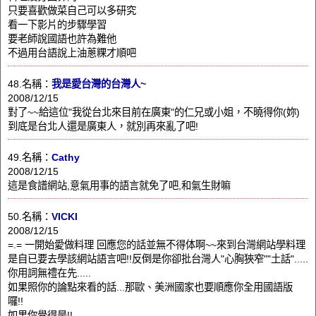
只要喜歡做菜自己可以多研究
看一下影片的步驟學習
要老師說國語也許為難他
不過用台語說上油蔥粿才順吧
48.名稱：
我是愛台灣的台灣人~
2008/12/15
對了~~給這位"我從台北來目前在廣東"的仁兄或小姐，不曉得你(妳)
到底是台北人還是廣東人，就別再來亂了吧!
49.名稱：
Cathy
2008/12/15
這是食譜網站,意氣用事的語言就免了吧,和氣生財嘛
50.名稱：
VICKI
2008/12/15
=.= 一開始愛做料理 回應您的話並無不得体啊~~來到台灣網站學料理
是自已要去學該網站語言吧!!反倒是你卻批台灣人"心胸狹窄""土話".....
你用詞無禮在先.....
如果照你的論點來看的話...那歐、美洲國家也要順應你全用國語版
囉!!
如果你覺得是!!