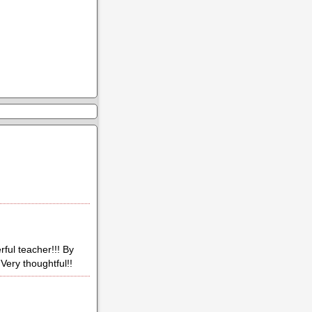
ful teacher!!! By
 Very thoughtful!!