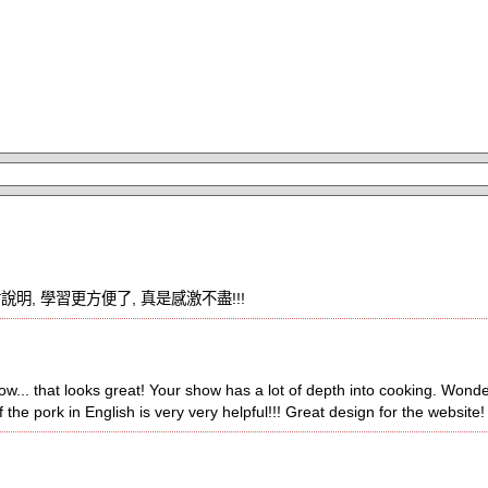
明, 學習更方便了, 真是感激不盡!!!
... that looks great! Your show has a lot of depth into cooking. Wonder
the pork in English is very very helpful!!! Great design for the website!