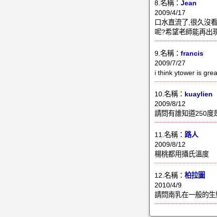
8.名稱：
Jean
2009/4/17
口水直流了,很久沒
呢?希望老師能再出
9.名稱：
francis
2009/7/27
i think ytower is gre
10.名稱：
kuaylien
2009/8/12
請問有誰知道250度
11.名稱：
路人
2009/8/12
楊桃都用攝氏溫度
12.名稱：
柏拉圖
2010/4/9
請問南乳在一般的生