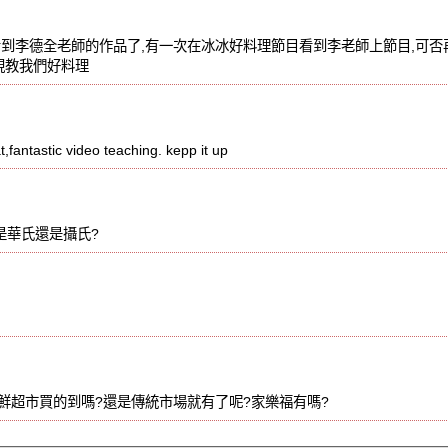
看到李德全老師的作品了,有一次在冰冰好料理節目看到李老師上節目,可
現教我們好料理
at,fantastic video teaching. kepp it up
是華氏還是攝氏?
鮮超市買的到嗎?還是傳統市場就有了呢?家樂福有嗎?