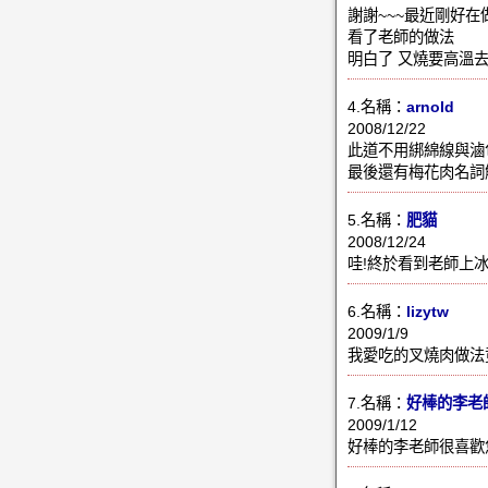
謝謝~~~最近剛好
看了老師的做法
明白了 又燒要高溫去烤
4.名稱：
arnold
2008/12/22
此道不用綁綿線與滷
最後還有梅花肉名詞
5.名稱：
肥貓
2008/12/24
哇!終於看到老師上
6.名稱：
lizytw
2009/1/9
我愛吃的叉燒肉做法
7.名稱：
好棒的李老
2009/1/12
好棒的李老師很喜歡