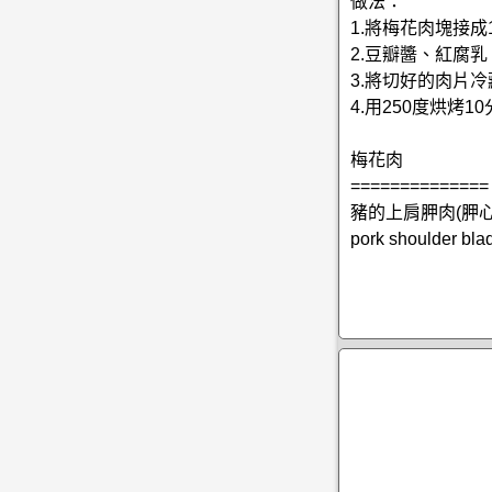
做法：
1.將梅花肉塊接成
2.豆瓣醬、紅腐
3.將切好的肉片
4.用250度烘烤
梅花肉
==============
豬的上肩胛肉(胛
pork shoulder bla