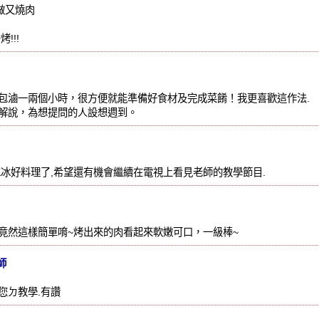
在做又燒肉
!!!
包滷一兩個小時，很方便就能準備好食材及完成菜餚！我更喜歡這作法.
解說，為想提問的人設想週到。
冰冰好料理了,希望還有機會繼續在電視上看見老師的教學節目.
竟然這樣簡單唷~烤出來的肉看起來軟嫩可口，一級棒~
師
您ㄉ教學.有讚