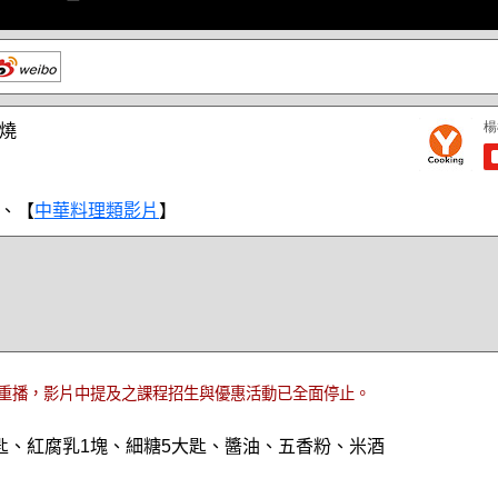
燒
、【
中華料理類影片
】
重播，影片中提及之課程招生與優惠活動已全面停止。
匙、紅腐乳1塊、細糖5大匙、醬油、五香粉、米酒