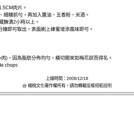
1.5CM肉片。
乳、細糖抓勻，再加入醬油、五香粉、米酒。
冷藏醃漬2小時以上。
10分鐘即可取出，表面刷上蜂蜜增添風味即可。
心肉)，因為脂肪分佈均勻，橫切開來如梅花狀而得名。
de chops
上線時間：2008/12/18
@ 楊桃文化著作權所有，請勿轉載
版權規範說明