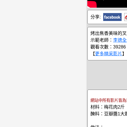
分享:
烤出焦香美味的叉
示範老師：
李德全
觀看次數：39286
【
更多精采影片
】
網站中所有影片皆為
材料：梅花肉2斤
醃料：豆瓣醬1大