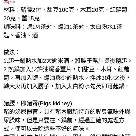
停止。
材料：豬腰2付、甜豆100克、木耳20克、紅蘿蔔
20克、薑15克
調味料：鹽1/4茶匙、蠔油1茶匙、太白粉水1茶
匙、香油、酒
做法：
1.起一鍋熱水加2大匙米酒，將腰子略川燙後撈起。
2.熱鍋加入少許油爆香薑片，加甜豆、木耳、紅蘿
蔔，再加入鹽、蠔油與少許熱水，拌炒30秒之後，
轉大火再加入腰子，加入太白粉水勾芡即可起鍋。
豬腰，即豬腎(Pigs kidney)
豬的泌尿器官，具有豬內臟所特有的腥臭氣味外與
尿臊味，但是只要在下鍋前，經過正確的處理方
式，便可以去除這些不好的氣味。