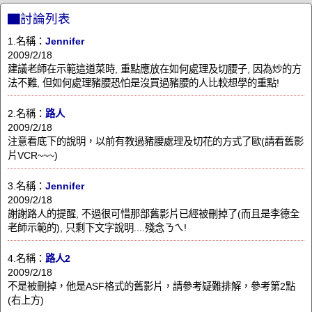
▇討論列表
1.名稱：
Jennifer
2009/2/18
建議老師在示範這道菜時, 重點應放在如何處理及切腰子, 因為炒的方
法不難, 但如何處理豬腰恐怕是沒買過豬腰的人比較想學的重點!
2.名稱：
路人
2009/2/18
注意看底下的說明，以前有教過豬腰處理及切花的方式了歐(請看舊影
片VCR~~~)
3.名稱：
Jennifer
2009/2/18
謝謝路人的提醒, 不過很可惜那部舊影片已經被刪掉了(而且是李德全
老師示範的), 只剩下文字說明....殘念ㄋㄟ!
4.名稱：
路人2
2009/2/18
不是被刪掉，他是ASF格式的舊影片，請參考疑難排解，參考第2點
(右上方)