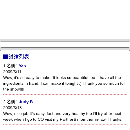
▇討論列表
1.名稱：
Yen
2009/3/11
Wow, it's so easy to make. It looks so beautiful too. I have all the
ingredients in hand. I can make it tonight :) Thank you so much for
the show!!!!!
2.名稱：
Judy B
2009/3/18
Wow, nice job.It's easy, fast and very healthy too.I'll try after next
week when I go to CO visit my Farther& momther in-law. Thanks.