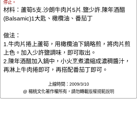
停止。
材料：蘆筍5支.沙朗牛肉片5片.鹽少許.陳年酒醋
(Balsamic)1大匙、橄欖油、番茄丁
做法：
1.牛肉片捲上蘆筍，用橄欖油下鍋略煎，將肉片煎
上色。加入少許鹽調味，即可取出。
2.陳年酒醋加入鍋中，小火烹煮濃縮成濃稠醬汁，
再淋上牛肉捲即可，再搭配番茄丁即可。
上線時間：2009/3/10
@ 楊桃文化著作權所有，請勿轉載
版權規範說明