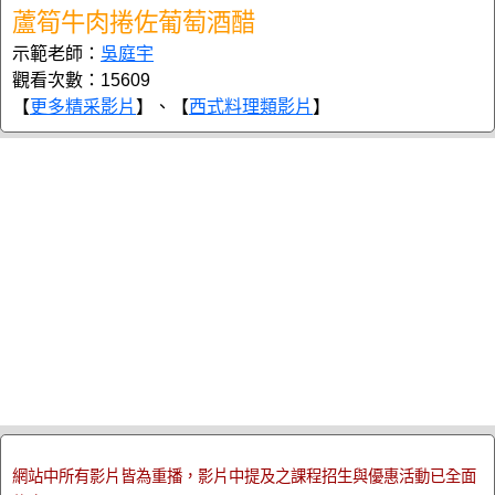
蘆筍牛肉捲佐葡萄酒醋
示範老師：
吳庭宇
觀看次數：15609
【
更多精采影片
】、【
西式料理類影片
】
網站中所有影片皆為重播，影片中提及之課程招生與優惠活動已全面