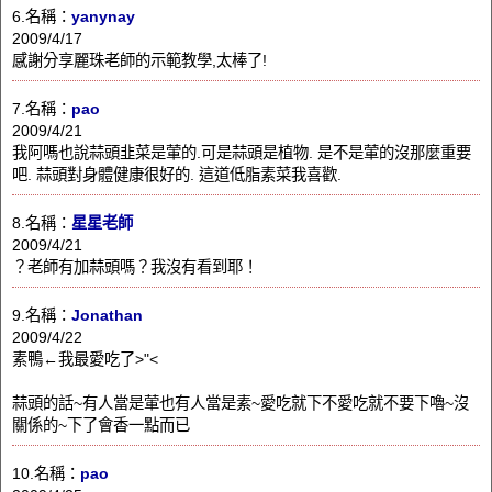
6.名稱：
yanynay
2009/4/17
感謝分享麗珠老師的示範教學,太棒了!
7.名稱：
pao
2009/4/21
我阿嗎也說蒜頭韭菜是葷的.可是蒜頭是植物. 是不是葷的沒那麼重要
吧. 蒜頭對身體健康很好的. 這道低脂素菜我喜歡.
8.名稱：
星星老師
2009/4/21
？老師有加蒜頭嗎？我沒有看到耶！
9.名稱：
Jonathan
2009/4/22
素鴨←我最愛吃了>"<
蒜頭的話~有人當是葷也有人當是素~愛吃就下不愛吃就不要下嚕~沒
關係的~下了會香一點而已
10.名稱：
pao