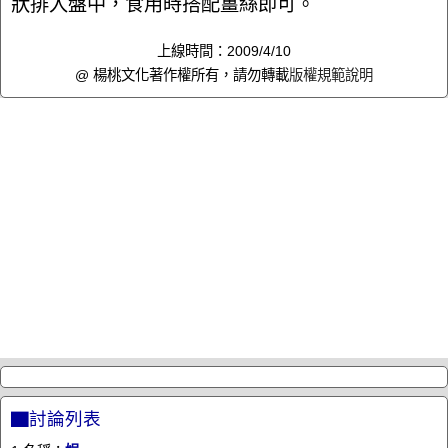
狀排入盤中，食用時搭配薑絲即可。
上線時間：2009/4/10
@ 楊桃文化著作權所有，請勿轉載
版權規範說明
▇討論列表