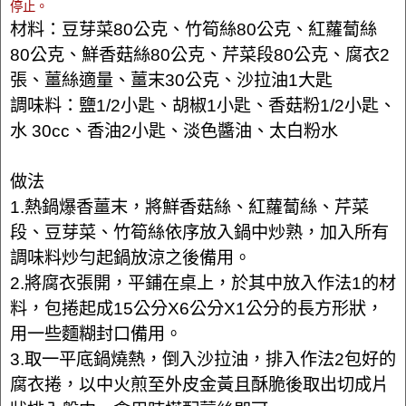
停止。
材料：豆芽菜80公克、竹筍絲80公克、紅蘿蔔絲
80公克、鮮香菇絲80公克、芹菜段80公克、腐衣2
張、薑絲適量、薑末30公克、沙拉油1大匙
調味料：鹽1/2小匙、胡椒1小匙、香菇粉1/2小匙、
水 30cc、香油2小匙、淡色醬油、太白粉水
做法
1.熱鍋爆香薑末，將鮮香菇絲、紅蘿蔔絲、芹菜
段、豆芽菜、竹筍絲依序放入鍋中炒熟，加入所有
調味料炒勻起鍋放涼之後備用。
2.將腐衣張開，平鋪在桌上，於其中放入作法1的材
料，包捲起成15公分X6公分X1公分的長方形狀，
用一些麵糊封口備用。
3.取一平底鍋燒熱，倒入沙拉油，排入作法2包好的
腐衣捲，以中火煎至外皮金黃且酥脆後取出切成片