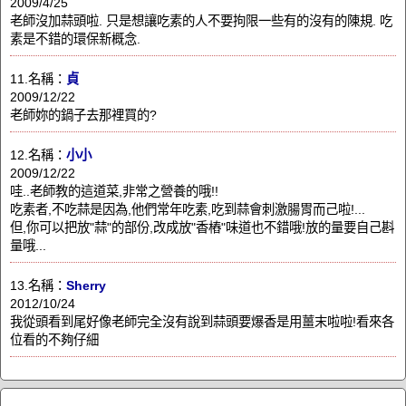
2009/4/25
老師沒加蒜頭啦. 只是想讓吃素的人不要拘限一些有的沒有的陳規. 吃
素是不錯的環保新概念.
11.名稱：
貞
2009/12/22
老師妳的鍋子去那裡買的?
12.名稱：
小小
2009/12/22
哇..老師教的這道菜,非常之營養的哦!!
吃素者,不吃蒜是因為,他們常年吃素,吃到蒜會刺激腸胃而己啦!...
但,你可以把放"蒜"的部份,改成放"香樁"味道也不錯哦!放的量要自己斟
量哦...
13.名稱：
Sherry
2012/10/24
我從頭看到尾好像老師完全沒有說到蒜頭要爆香是用薑末啦啦!看來各
位看的不夠仔細