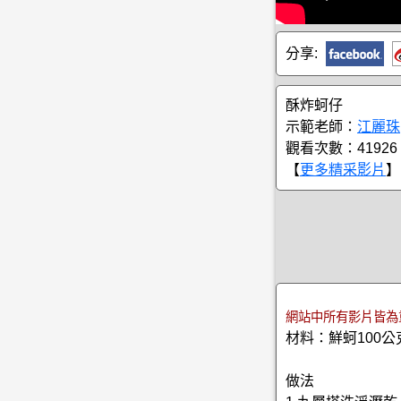
分享:
酥炸蚵仔
示範老師：
江麗珠
觀看次數：41926
【
更多精采影片
】
網站中所有影片皆為
材料：鮮蚵100
做法