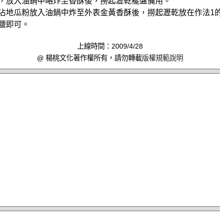
乾，放入油鍋中略炸至香酥後，撈起瀝乾襬盤備用。
，沾地瓜粉放入油鍋中炸至外表金黃香酥後，撈起瀝乾放在作法1
椒鹽即可。
上線時間：2009/4/28
@ 楊桃文化著作權所有，請勿轉載
版權規範說明