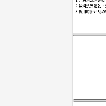
1.九層塔洗淨瀝
2.鮮蚵洗淨瀝乾
3.食用時搭沾胡