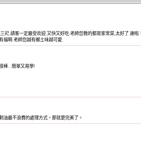
三尺.請客一定最受欢迎.又快又好吃.老師您教的都是家常菜,太好了.謝
有福啊.老師您越有鄉土味越可愛.
棒...簡單又易學!
!
剩油最不浪費的處理方式，那就更完美了。