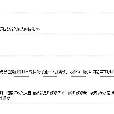
菜
這個影片的嵌入的語法啊?
硬.顏色變很深且不會脆.蚵仔過一下就變軟了.咬起來口感差.問題是在哪呢
到一個更好吃的東西 當然就是炸蚵嗲了 廟口的炸蚵嗲我一次可以吃4個 
炸蚵嗲