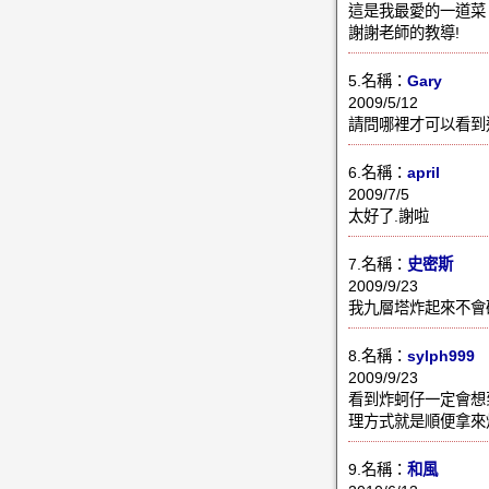
這是我最愛的一道
謝謝老師的教導!
5.名稱：
Gary
2009/5/12
請問哪裡才可以看到
6.名稱：
april
2009/7/5
太好了.謝啦
7.名稱：
史密斯
2009/9/23
我九層塔炸起來不會
8.名稱：
sylph999
2009/9/23
看到炸蚵仔一定會想
理方式就是順便拿來
9.名稱：
和風