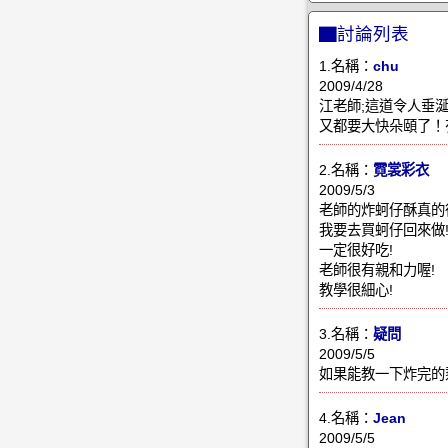
▇討論列表
1.名稱：
chu
2009/4/28
江老師;這道令人垂涎
又都要大快朵頤了！
2.名稱：
霓裳彩衣
2009/5/3
老師的炸蚵仔酥真的很
我要去買蚵仔回來做
一定很好吃!
老師很有親和力喔!
教學很細心!
3.名稱：
疑問
2009/5/5
如果能教一下炸完的
4.名稱：
Jean
2009/5/5