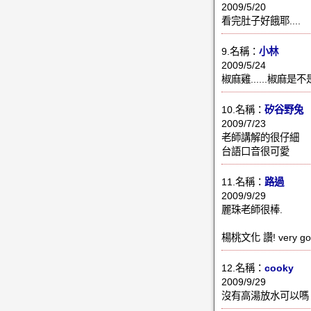
2009/5/20
看完肚子好餓耶....
9.名稱：
小林
2009/5/24
椒麻雞......椒麻
10.名稱：
矽谷野兔
2009/7/23
老師講解的很仔細
台語口音很可愛
11.名稱：
路過
2009/9/29
麗珠老師很棒.
楊桃文化 讚! very go
12.名稱：
cooky
2009/9/29
沒有高湯放水可以嗎