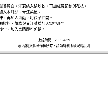
，爆香蔥白，洋蔥絲入鍋炒軟，再加紅蘿蔔絲與花枝。
再加入木耳絲、青江菜梗。
調味，再加入油麵，用筷子拌開。
、胡椒粉、蔥綠與青江菜葉加入鍋中炒勻。
湯炒勻，加入烏醋即可起鍋。
上線時間：2009/4/29
@ 楊桃文化著作權所有，請勿轉載
版權規範說明