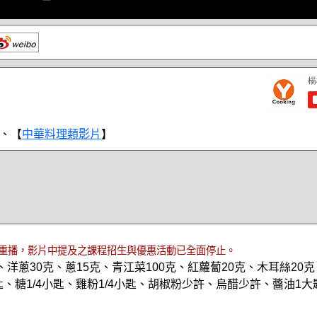
、【
中華料理類影片
】
重播，影片中提及之課程招生與優惠活動已全面停止。
、洋蔥30克、蔥15克、青江菜100克、紅蘿蔔20克、木耳絲20
匙、糖1/4小匙、雞粉1/4小匙、胡椒粉少許、烏醋少許、醬油1大匙