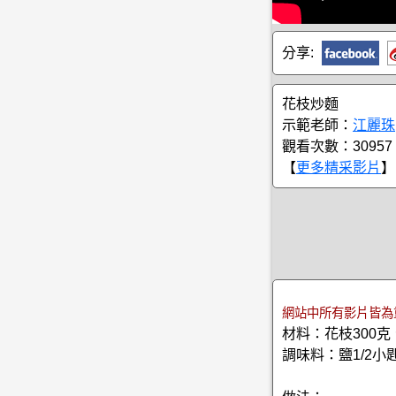
分享:
花枝炒麵
示範老師：
江麗珠
觀看次數：30957
【
更多精采影片
】
網站中所有影片皆為
材料：花枝300克
調味料：鹽1/2小