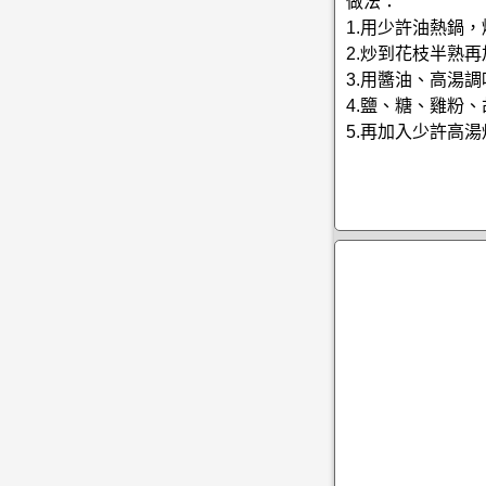
做法：
1.用少許油熱鍋
2.炒到花枝半熟
3.用醬油、高湯
4.鹽、糖、雞粉
5.再加入少許高