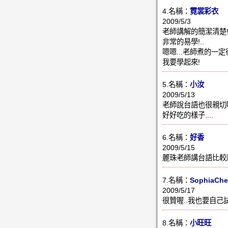
4.名稱：
霓裳彩衣
2009/5/3
老師講解的簡潔清楚
非常的易學!..
嗯嗯...老師煮的一定
我要學起來!
5.名稱：
小汝
2009/5/13
老師說台語也很親切
好好吃的樣子....
6.名稱：
好香
2009/5/15
麗珠老師講台語比較
7.名稱：
SophiaCh
2009/5/17
很贊喔..我也要自己
8.名稱：
小旺旺