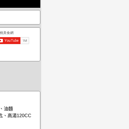
克、油麵
、高湯120CC