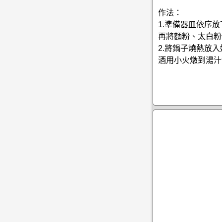
作法：
1.準備器皿依序
再將麵粉、太白粉
2.將鍋子燒熱放
酒用小火燉到湯汁