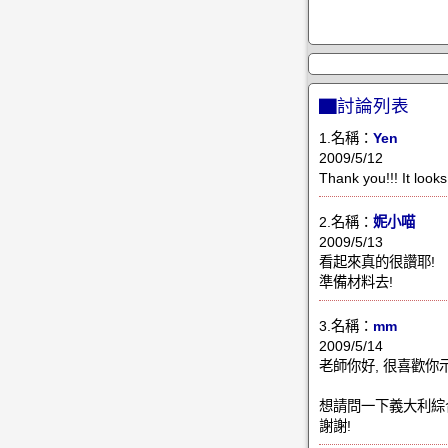
▇討論列表
1.名稱：
Yen
2009/5/12
Thank you!!! It looks
2.名稱：
妮小喵
2009/5/13
看起來真的很讚耶!
準備材料去!
3.名稱：
mm
2009/5/14
老師你好, 很喜歡你
想請問一下義大利綜
謝謝!