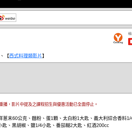
、【
西式料理類影片
】
重播，影片中提及之課程招生與優惠活動已全面停止。
洋蔥末60公克、麵粉、蛋1顆、太白粉1大匙、義大利綜合香料1/
匙、黑胡椒、鹽1/4小匙、番茄糊2大匙、紅酒200cc