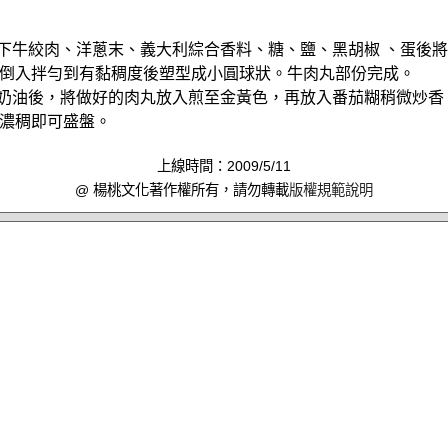
放下牛絞肉、洋蔥末、義大利綜合香料、糖、鹽、黑胡椒 、蛋後
倒入拌勻到有黏稠度後塑型成小圓球狀。牛肉丸部份完成。
入奶油後，將做好的肉丸放入煎至金黃色，再放入番茄糊稍微炒香
濃稠即可盛盤。
上線時間：2009/5/11
@ 楊桃文化著作權所有，請勿轉載
版權規範說明