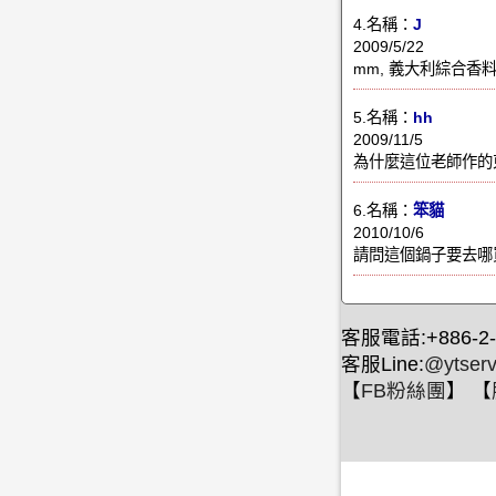
4.名稱：
J
2009/5/22
mm, 義大利綜合香料 is cal
5.名稱：
hh
2009/11/5
為什麼這位老師作的
6.名稱：
笨貓
2010/10/6
請問這個鍋子要去哪
客服電話:+886-2-
客服Line:
@ytserv
【
FB粉絲團
】 【