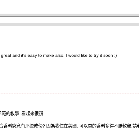
 great and it's easy to make also. I would like to try it soon :)
示範的教學. 看起來很讚.
合香料究竟有那些成份? 因為我住在美國, 可以買的香料多得不勝枚舉,請