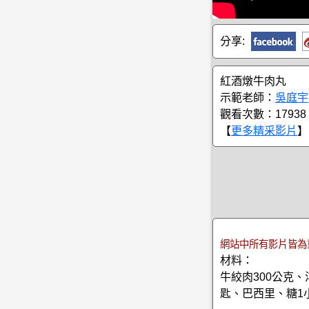
分享:
紅酒燉牛肉丸
示範老師：
吳庭宇
觀看次數：17938
【
更多精采影片
】
網站中所有影片皆為
材料：
牛絞肉300公克、
匙、巴西里、糖1小