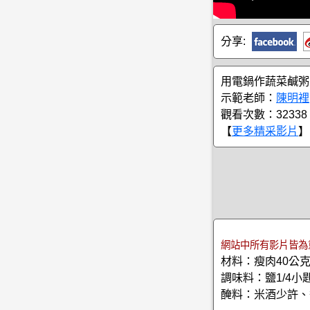
分享:
用電鍋作蔬菜鹹粥
示範老師：
陳明裡
觀看次數：32338
【
更多精采影片
】
網站中所有影片皆為
材料：瘦肉40公
調味料：鹽1/4
醃料：米酒少許、