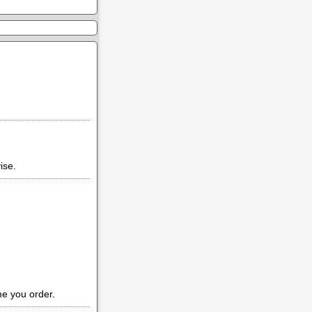
ise.
me you order.