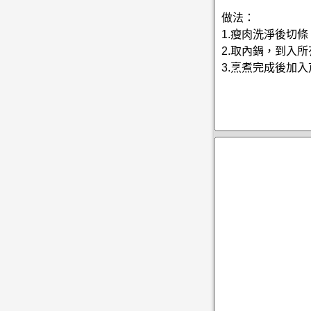
做法：
1.瘦肉洗淨後切
2.取內鍋，到入
3.烹煮完成後加