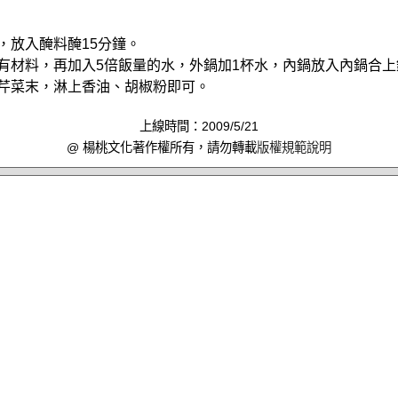
條，放入醃料醃15分鐘。
所有材料，再加入5倍飯量的水，外鍋加1杯水，內鍋放入內鍋合
入芹菜末，淋上香油、胡椒粉即可。
上線時間：2009/5/21
@ 楊桃文化著作權所有，請勿轉載
版權規範說明