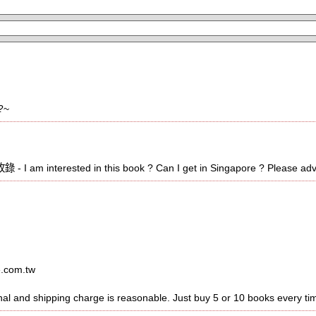
?~
m interested in this book ? Can I get in Singapore ? Please adv
e.com.tw
nal and shipping charge is reasonable. Just buy 5 or 10 books every ti