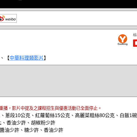
、【
中華料理類影片
】
重播，影片中提及之課程招生與優惠活動已全面停止。
克、蔥段10公克、紅蘿蔔絲15公克、高麗菜粗絲80公克、白飯1
小匙、香油少許、胡椒粉少許
醬油少許、糖少許、香油少許