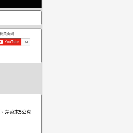
碗、芹菜末5公克