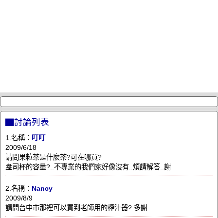
▇討論列表
1.名稱：
叮叮
2009/6/18
請問果粒茶是什麼茶?可在哪買?
盎司杯的容量?..不專業的我們家好像沒有..煩請解答..謝
2.名稱：
Nancy
2009/8/9
請問台中市那裡可以買到老師用的榨汁器? 多謝