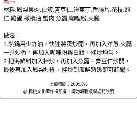
停止。
材料:鳳梨果肉.白飯.青豆仁.洋蔥丁.香腸片.花枝.蝦
仁.雞蛋.橄欖油.蟹肉.魚露.咖哩粉.火腿
做法：
1.熱鍋用少許油，快速將蛋炒開，再加入洋蔥.火腿
一并炒香，再加入咖哩粉與白飯，拌炒均勻。
2.把海鮮料加入拌炒，再加入魚露、青豆仁炒開，
最後再加入鳳梨炒開，拌炒到海鮮熟透即可起鍋。
上線時間：2009/7/6
@ 楊桃文化著作權所有，請勿轉載
版權規範說明