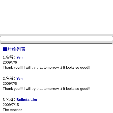
▇討論列表
1.名稱：
Yen
2009/7/6
Thank you!!! I will try that tomorrow :) It looks so good!!
2.名稱：
Yen
2009/7/6
Thank you!!! I will try that tomorrow :) It looks so good!!
3.名稱：
Belinda Lim
2009/7/15
Thx.teacher ...