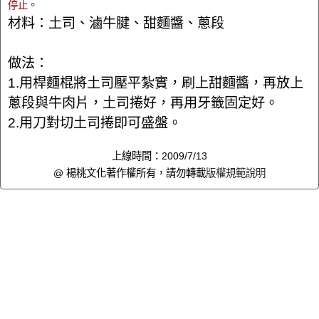
停止。
材料：土司、滷牛腱、甜麵醬、蔥段
做法：
1.用桿麵棍將土司壓平紮實，刷上甜麵醬，再放上
蔥段與牛肉片，土司捲好，再用牙籤固定好。
2.用刀對切土司捲即可盛盤。
上線時間：2009/7/13
@ 楊桃文化著作權所有，請勿轉載
版權規範說明