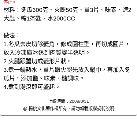
停止。
材料：冬瓜600克、火腿50克、薑3片、味素、鹽2
大匙、糖1茶匙、水2000CC
做法：
1.冬瓜去皮切除菱角，修成圓柱型，再切成圓片，
放入冷凍庫冰透到肉質變半透明。
2.火腿跟薑切成菱形片狀。
3.煮一鍋熱水，薑片跟火腿先放入鍋中，再加入冬
瓜片，添加鹽、味素、糖調味。
4.煮到湯滾即可盛起。
上線時間：2009/8/31
@ 楊桃文化著作權所有，請勿轉載
版權規範說明