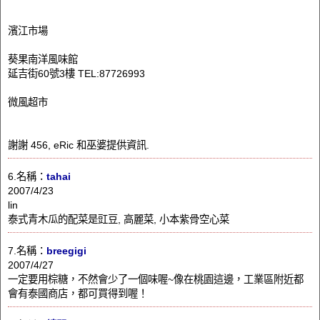
濱江市場
葵果南洋風味館
延吉街60號3樓 TEL:87726993
微風超市
謝謝 456, eRic 和巫婆提供資訊.
6.名稱：
tahai
2007/4/23
lin
泰式青木瓜的配菜是豇豆, 高麗菜, 小本紫骨空心菜
7.名稱：
breegigi
2007/4/27
一定要用棕糖，不然會少了一個味喔~像在桃園這邊，工業區附近都
會有泰國商店，都可買得到喔！