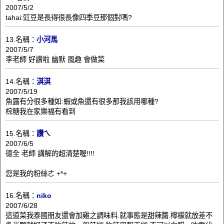
2007/5/2
tahai:豇豆是長得很長像四季豆那個對嗎?
13.名稱：
小河馬
2007/5/7
李老師 好讚啦 幽默 風趣 會做菜
14.名稱：
淇淇
2007/5/19
魚露有分很多種如:蝦或魚還有很多那我該用哪種?
棕糖我在家樂福有看到
15.名稱：
讚ㄟ
2007/6/5
德全 老師 講解的超清楚喔!!!!
您是我的粉絲ㄜ +*+
16.名稱：
niko
2007/6/28
這道菜我泰國朋友還會加雞之調味料.就事態是甜辣醬.檸檬就放差不