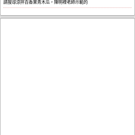
請搜尋涼拌百香果青木瓜，陳明裡老師示範的