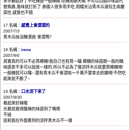
多半顆就好了不吃辣放一般辣椒.吃辣用朝天椒.不可以白醋or味霖代
替魚路.風味就打折了.泰國人很多用手吃.用糯米沾青木瓜湯包生高麗
菜吃.感覺也不錯
17.名稱：
感覺上會澀澀的
2007/7/3
青木瓜絲沒醃漬過˙會澀嗎?
18.名稱：
irene
2007/9/6
其實真的可以不必買椰糖!我自己也有買一罐,椰糖的味道跟一般的糖,
味道差不多可以說是一樣的,所以不必為了做涼拌木瓜就要買椰糖唷!
一般糖就可以囉~ 還有青木瓜不會澀啦～千萬不要拿去抓鹽唷!不然吃
起來就不脆了~
19.名稱：
口水流下來了
2007/9/30
看起來好辣喔
光看就覺得酸辣的味道到了嘴裡
不過
這和我在外面看到的涼拌青木瓜不一樣