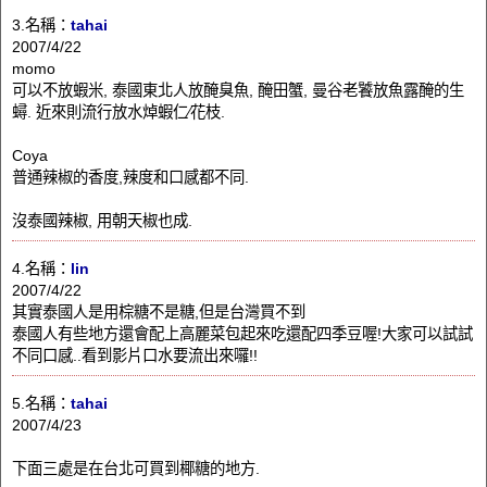
3.名稱：
tahai
2007/4/22
momo
可以不放蝦米, 泰國東北人放醃臭魚, 醃田蟹, 曼谷老饕放魚露醃的生
蟳. 近來則流行放水焯蝦仁∕花枝.
Coya
普通辣椒的香度,辣度和口感都不同.
沒泰國辣椒, 用朝天椒也成.
4.名稱：
lin
2007/4/22
其實泰國人是用棕糖不是糖,但是台灣買不到
泰國人有些地方還會配上高麗菜包起來吃還配四季豆喔!大家可以試試
不同口感..看到影片口水要流出來囉!!
5.名稱：
tahai
2007/4/23
下面三處是在台北可買到椰糖的地方.