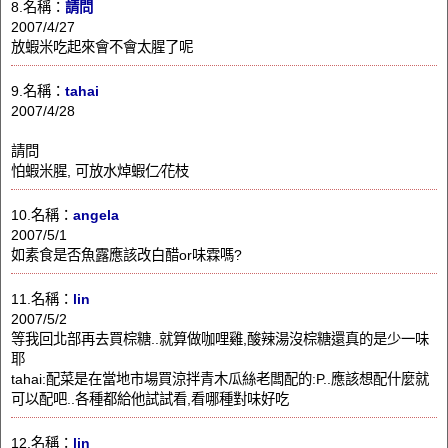
8.名稱：
請問
2007/4/27
放蝦米吃起來會不會太腥了呢
9.名稱：
tahai
2007/4/28
請問
怕蝦米腥, 可放水焯蝦仁∕花枝
10.名稱：
angela
2007/5/1
如素食是否魚露應該改白醋or味霖嗎?
11.名稱：
lin
2007/5/2
等我回北部再去買棕糖..就算做咖哩雞,酸辣湯沒棕糖還真的是少一味
耶
tahai:配菜是在當地市場買涼拌青木瓜絲老闆配的:P..應該想配什麼就
可以配吧..各種都給他試試看,看哪種對味好吃
12.名稱：
lin