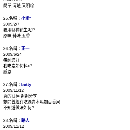
簡單,清楚,又明嘹.
25.名稱：
小米*
2009/2/7
要用哪種花生呢!?
原味,蒜味,五香.........
26.名稱：
正一
2009/6/24
老師您好:
我吃素如何料>?
感恩
27.名稱：
betty
2009/11/12
真的很棒,謝謝分享
想問曾經有吃過青木瓜加百香果
不知道做法如何?
28.名稱：
路人
2009/11/12