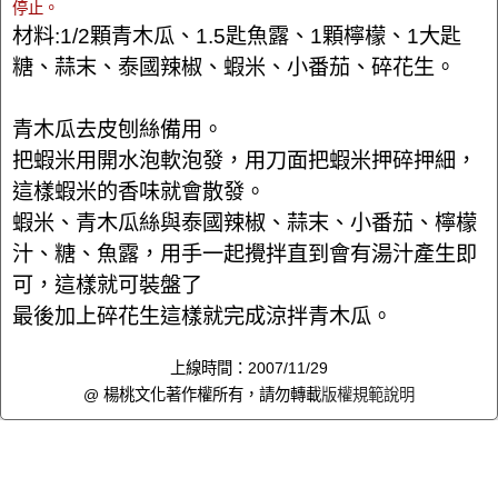
停止。
材料:1/2顆青木瓜、1.5匙魚露、1顆檸檬、1大匙
糖、蒜末、泰國辣椒、蝦米、小番茄、碎花生。
青木瓜去皮刨絲備用。
把蝦米用開水泡軟泡發，用刀面把蝦米押碎押細，
這樣蝦米的香味就會散發。
蝦米、青木瓜絲與泰國辣椒、蒜末、小番茄、檸檬
汁、糖、魚露，用手一起攪拌直到會有湯汁產生即
可，這樣就可裝盤了
最後加上碎花生這樣就完成涼拌青木瓜。
上線時間：2007/11/29
@ 楊桃文化著作權所有，請勿轉載
版權規範說明