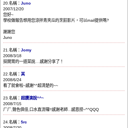
20.名稱：
Juno
2007/12/20
您好~
學校做報告想用您涼拌青夾瓜的烹飪影片，可以mail提供嗎?
謝謝您
Juno
21.名稱：
Jomy
2008/3/18
挺開胃的一道菜說....感謝分享了！
22.名稱：
其
2008/6/24
看了就會啦~感謝^^超清楚的~~
23.名稱：
超讚演說^^~
2008/7/15
ㄏㄏ,聲色俱佳,口水直流囉!!感謝老師...感恩捏~^^QQQ
24.名稱：
5rc
2008/7/20