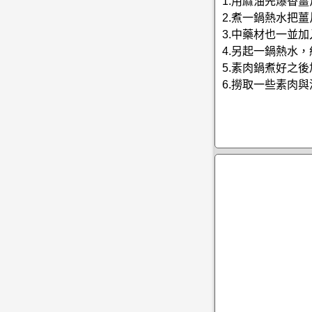
1.用麻油先爆香
2.煮一鍋熱水把
3.中藥材也一並
4.另起一鍋熱水
5.素肉鍋煮好之
6.撈取一些素肉