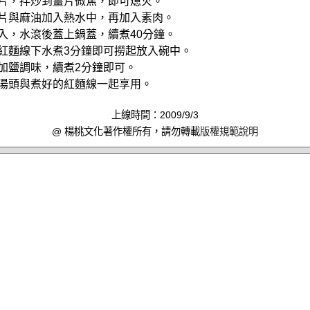
薑片，拌炒到薑片微焦，即可熄火。
薑片與麻油加入熱水中，再加入素肉。
加入，水滾後蓋上鍋蓋，續煮40分鐘。
，紅麵線下水煮3分鐘即可撈起放入碗中。
後加鹽調味，續煮2分鐘即可。
與湯頭與煮好的紅麵線一起享用。
上線時間：2009/9/3
@ 楊桃文化著作權所有，請勿轉載
版權規範說明