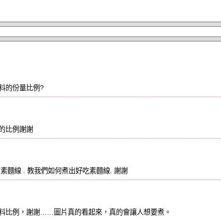
料的份量比例?
的比例謝謝
素麵線 . 教我們如何煮出好吃素麵線. 謝謝
料比例，謝謝……圖片真的看起來，真的會讓人想要煮。