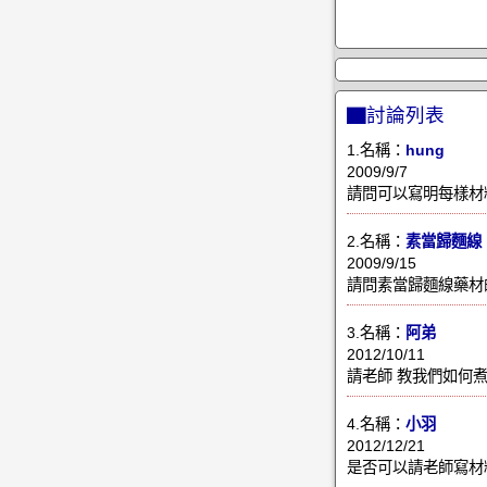
▇討論列表
1.名稱：
hung
2009/9/7
請問可以寫明每樣材
2.名稱：
素當歸麵線
2009/9/15
請問素當歸麵線藥材
3.名稱：
阿弟
2012/10/11
請老師 教我們如何煮
4.名稱：
小羽
2012/12/21
是否可以請老師寫材