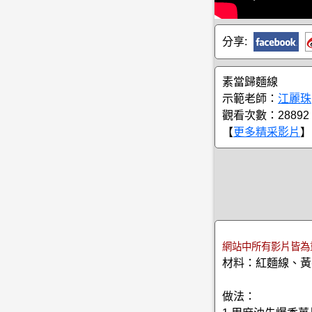
分享:
素當歸麵線
示範老師：
江麗珠
觀看次數：28892
【
更多精采影片
】
網站中所有影片皆為
材料：紅麵線、黃
做法：