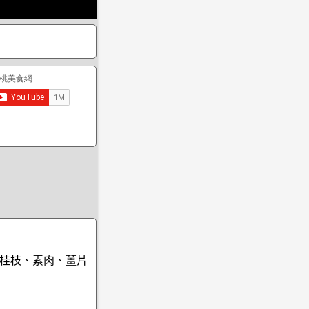
桂枝、素肉、薑片